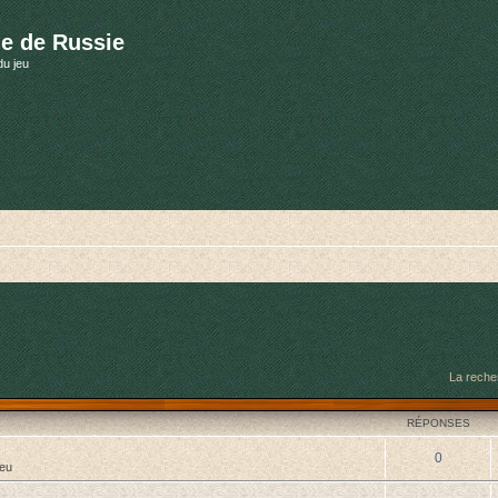
e de Russie
du jeu
La reche
RÉPONSES
0
jeu