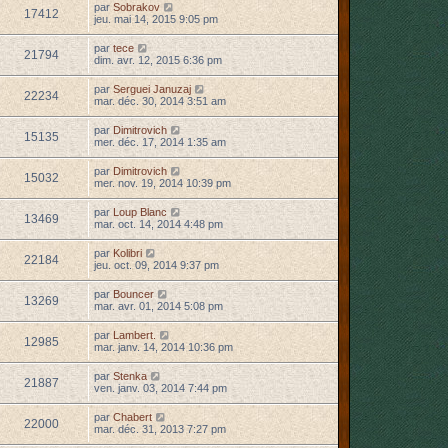
par
Sobrakov
17412
jeu. mai 14, 2015 9:05 pm
par
tece
21794
dim. avr. 12, 2015 6:36 pm
par
Serguei Januzaj
22234
mar. déc. 30, 2014 3:51 am
par
Dimitrovich
15135
mer. déc. 17, 2014 1:35 am
par
Dimitrovich
15032
mer. nov. 19, 2014 10:39 pm
par
Loup Blanc
13469
mar. oct. 14, 2014 4:48 pm
par
Kolibri
22184
jeu. oct. 09, 2014 9:37 pm
par
Bouncer
13269
mar. avr. 01, 2014 5:08 pm
par
Lambert.
12985
mar. janv. 14, 2014 10:36 pm
par
Stenka
21887
ven. janv. 03, 2014 7:44 pm
par
Chabert
22000
mar. déc. 31, 2013 7:27 pm