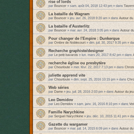
rise of lords
par
Bouncer
»
sam. août 04, 2018 12:43 pm
» dans
Taver
La bataille de Wagram
par
Bouncer
»
jeu. avr. 26, 2018 9:20 am
» dans
Autour du 
La bataille d'Austerlitz
par
Bouncer
»
mar. avr. 24, 2018 3:05 pm
» dans
Autour du
Pour changer de l'Empire : Dunkerque
par
Ombre de Noblecourt
»
dim. juil. 30, 2017 9:35 pm
» d
Recherche graphiste/designer
par
Le petit bavarois
»
lun. mars 20, 2017 8:42 pm
» dans
recherche église ou presbytère
par
Chourloute
»
mer. févr. 22, 2017 7:13 pm
» dans
Chron
juliette apprend vite
par
Chourloute
»
dim. sept. 25, 2016 10:15 pm
» dans
Chro
Web séries
par
Dame
»
jeu. juil. 28, 2016 2:03 pm
» dans
Autour du jeu
Leo Demidov
par
Leo Demidov
»
sam. janv. 16, 2016 8:10 pm
» dans
Vo
Famille Narychkine
par
Sergueï Narychkine
»
jeu. déc. 10, 2015 11:41 pm
» d
Gazette du wargamer
par
Bouncer
»
mar. juil. 14, 2015 6:09 pm
» dans
Autour du