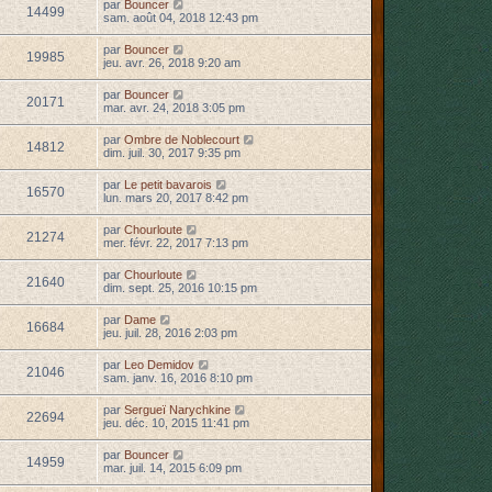
par
Bouncer
14499
sam. août 04, 2018 12:43 pm
par
Bouncer
19985
jeu. avr. 26, 2018 9:20 am
par
Bouncer
20171
mar. avr. 24, 2018 3:05 pm
par
Ombre de Noblecourt
14812
dim. juil. 30, 2017 9:35 pm
par
Le petit bavarois
16570
lun. mars 20, 2017 8:42 pm
par
Chourloute
21274
mer. févr. 22, 2017 7:13 pm
par
Chourloute
21640
dim. sept. 25, 2016 10:15 pm
par
Dame
16684
jeu. juil. 28, 2016 2:03 pm
par
Leo Demidov
21046
sam. janv. 16, 2016 8:10 pm
par
Sergueï Narychkine
22694
jeu. déc. 10, 2015 11:41 pm
par
Bouncer
14959
mar. juil. 14, 2015 6:09 pm