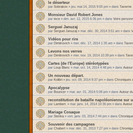
le déserteur
par
Sobrakov
»
jeu. mai 14, 2015 9:05 pm
» dans
Taverne
Monsieur David Robert Jones
par
tece
»
dim. avr. 12, 2015 6:36 pm
» dans
Votre person
Serguei Januzaj
par
Serguei Januzaj
»
mar. déc. 30, 2014 3:51 am
» dans
V
Vidéos pour rire
par
Dimitrovich
»
mer. déc. 17, 2014 1:35 am
» dans
Taver
Levons nos verres
par
Dimitrovich
»
mer. nov. 19, 2014 10:39 pm
» dans
Tave
Cartes (de l'Europe) stéréotypées
par
Loup Blanc
»
mar. oct. 14, 2014 4:48 pm
» dans
Autour
Un nouveau départ.
par
Kolibri
»
jeu. oct. 09, 2014 9:37 pm
» dans
Chroniques 
Apocalypse
par
Bouncer
»
mar. avr. 01, 2014 5:08 pm
» dans
Autour du
reconstitution de bataille napoléonienne sur 
par
Lambert.
»
mar. janv. 14, 2014 10:36 pm
» dans
Autour
Mariage Cosaque
par
Stenka
»
ven. janv. 03, 2014 7:44 pm
» dans
Chronique
Souvenir des campagnes
par
Chabert
»
mar. déc. 31, 2013 7:27 pm
» dans
Chroniqu