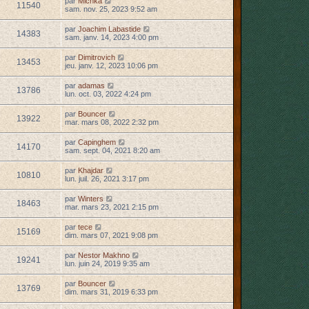
par
Michka
11540
sam. nov. 25, 2023 9:52 am
par
Joachim Labastide
14383
sam. janv. 14, 2023 4:00 pm
par
Dimitrovich
13453
jeu. janv. 12, 2023 10:06 pm
par
adamas
13786
lun. oct. 03, 2022 4:24 pm
par
Bouncer
13922
mar. mars 08, 2022 2:32 pm
par
Capinghem
14170
sam. sept. 04, 2021 8:20 am
par
Khajdar
10810
lun. juil. 26, 2021 3:17 pm
par
Winters
18463
mar. mars 23, 2021 2:15 pm
par
tece
15169
dim. mars 07, 2021 9:08 pm
par
Nestor Makhno
19241
lun. juin 24, 2019 9:35 am
par
Bouncer
13769
dim. mars 31, 2019 6:33 pm