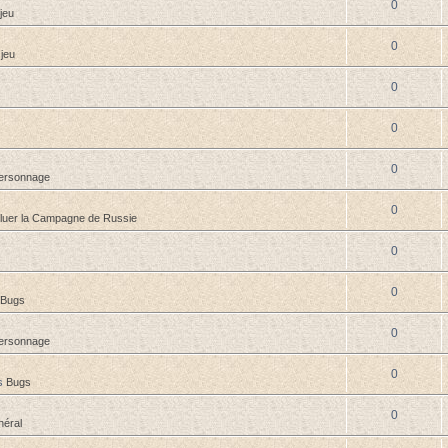
0
jeu
0
 jeu
0
0
0
personnage
0
oluer la Campagne de Russie
0
0
Bugs
0
personnage
0
s
Bugs
0
éral