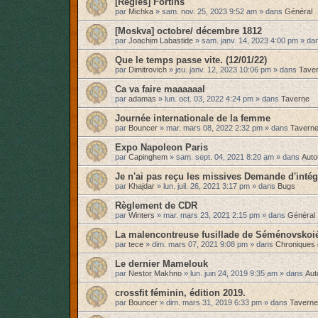
[Règles] Fortins
par
Michka
»
sam. nov. 25, 2023 9:52 am
» dans
Général
[Moskva] octobre/ décembre 1812
par
Joachim Labastide
»
sam. janv. 14, 2023 4:00 pm
» da
Que le temps passe vite. (12/01/22)
par
Dimitrovich
»
jeu. janv. 12, 2023 10:06 pm
» dans
Tave
Ca va faire maaaaaal
par
adamas
»
lun. oct. 03, 2022 4:24 pm
» dans
Taverne
Journée internationale de la femme
par
Bouncer
»
mar. mars 08, 2022 2:32 pm
» dans
Tavern
Expo Napoleon Paris
par
Capinghem
»
sam. sept. 04, 2021 8:20 am
» dans
Auto
Je n'ai pas reçu les missives Demande d'intég
par
Khajdar
»
lun. juil. 26, 2021 3:17 pm
» dans
Bugs
Règlement de CDR
par
Winters
»
mar. mars 23, 2021 2:15 pm
» dans
Général
La malencontreuse fusillade de Séménovskoi
par
tece
»
dim. mars 07, 2021 9:08 pm
» dans
Chroniques 
Le dernier Mamelouk
par
Nestor Makhno
»
lun. juin 24, 2019 9:35 am
» dans
Aut
crossfit féminin, édition 2019.
par
Bouncer
»
dim. mars 31, 2019 6:33 pm
» dans
Taverne