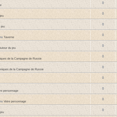
0
ne
0
jeu
0
 jeu
0
ans
Taverne
0
Autour du jeu
0
iques de la Campagne de Russie
0
niques de la Campagne de Russie
0
0
tre personnage
0
ans
Votre personnage
0
 jeu