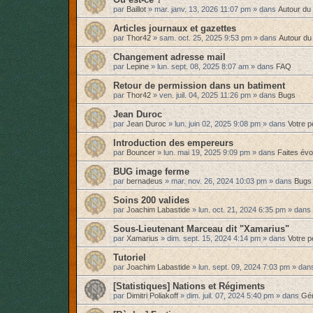
par
Baillot
»
mar. janv. 13, 2026 11:07 pm
» dans
Autour du 
Articles journaux et gazettes
par
Thor42
»
sam. oct. 25, 2025 9:53 pm
» dans
Autour du
Changement adresse mail
par
Lepine
»
lun. sept. 08, 2025 8:07 am
» dans
FAQ
Retour de permission dans un batiment
par
Thor42
»
ven. juil. 04, 2025 11:26 pm
» dans
Bugs
Jean Duroc
par
Jean Duroc
»
lun. juin 02, 2025 9:08 pm
» dans
Votre 
Introduction des empereurs
par
Bouncer
»
lun. mai 19, 2025 9:09 pm
» dans
Faites év
BUG image ferme
par
bernadeus
»
mar. nov. 26, 2024 10:03 pm
» dans
Bugs
Soins 200 valides
par
Joachim Labastide
»
lun. oct. 21, 2024 6:35 pm
» dans
Sous-Lieutenant Marceau dit "Xamarius"
par
Xamarius
»
dim. sept. 15, 2024 4:14 pm
» dans
Votre 
Tutoriel
par
Joachim Labastide
»
lun. sept. 09, 2024 7:03 pm
» dan
[Statistiques] Nations et Régiments
par
Dimitri Poliakoff
»
dim. juil. 07, 2024 5:40 pm
» dans
Gén