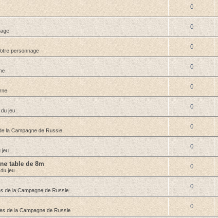
0
0
nage
0
otre personnage
0
ne
0
rne
0
 du jeu
0
de la Campagne de Russie
0
 jeu
une table de 8m
0
 du jeu
0
s de la Campagne de Russie
0
es de la Campagne de Russie