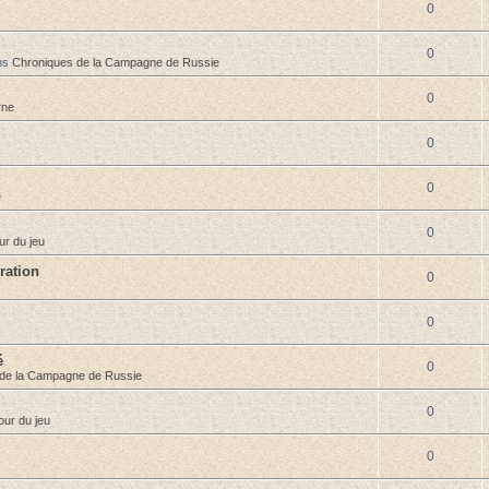
0
0
ns
Chroniques de la Campagne de Russie
0
rne
0
0
e
0
ur du jeu
ration
0
0
é
0
de la Campagne de Russie
0
our du jeu
0