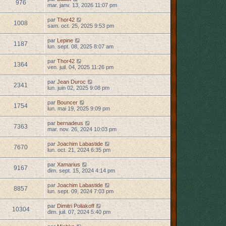
976
mar. janv. 13, 2026 11:07 pm
par
Thor42
1008
sam. oct. 25, 2025 9:53 pm
par
Lepine
1187
lun. sept. 08, 2025 8:07 am
par
Thor42
1364
ven. juil. 04, 2025 11:26 pm
par
Jean Duroc
2341
lun. juin 02, 2025 9:08 pm
par
Bouncer
1754
lun. mai 19, 2025 9:09 pm
par
bernadeus
7363
mar. nov. 26, 2024 10:03 pm
par
Joachim Labastide
7670
lun. oct. 21, 2024 6:35 pm
par
Xamarius
9167
dim. sept. 15, 2024 4:14 pm
par
Joachim Labastide
8857
lun. sept. 09, 2024 7:03 pm
par
Dimitri Poliakoff
10304
dim. juil. 07, 2024 5:40 pm