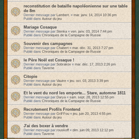
reconstitution de bataille napoléonienne sur une table
de 8m
Dernier message par
Lambert.
«
mar. janv. 14, 2014 10:36 pm
Publié dans
Autour du jeu
Mariage Cosaque
Dernier message par
Stenka
«
ven. janv. 03, 2014 7:44 pm
Publié dans
Chroniques de la Campagne de Russie
Souvenir des campagnes
Dernier message par
Chabert
«
mar. déc. 31, 2013 7:27 pm
Publié dans
Chroniques de la Campagne de Russie
le Père Noël est Cosaque !
Dernier message par
Sobrakov
«
mar. déc. 17, 2013 2:26 pm
Publié dans
Taverne
Citopie
Dernier message par
Vautre
«
jeu. oct. 03, 2013 3:39 pm
Publié dans
Autour du jeu
Et le vent du nord les emporte... Stare, automne 1811
Dernier message par
Darya
«
sam. sept. 28, 2013 12:55 pm
Publié dans
Chroniques de la Campagne de Russie
Recrutement Profils Frontend
Dernier message par
GriFFou
«
jeu. juin 20, 2013 4:55 pm
Publié dans
Autour du jeu
J'ai des boxer à vendre
Dernier message par
rouskoff
«
dim. juin 09, 2013 12:12 pm
Publié dans
Taverne