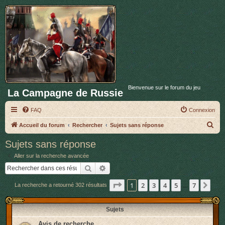
Bienvenue sur le forum du jeu
La Campagne de Russie
FAQ
Connexion
R
Accueil du forum
Rechercher
Sujets sans réponse
e
Sujets sans réponse
c
Aller sur la recherche avancée
h
Rechercher
Recherche avancée
e
Page
1
sur
7
1
2
3
4
5
7
Sui
La recherche a retourné 302 résultats
r
…
c
Sujets
h
e
Avis de recherche