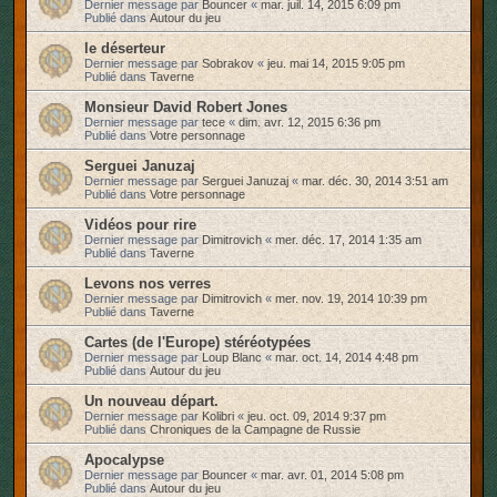
Dernier message par
Bouncer
«
mar. juil. 14, 2015 6:09 pm
Publié dans
Autour du jeu
le déserteur
Dernier message par
Sobrakov
«
jeu. mai 14, 2015 9:05 pm
Publié dans
Taverne
Monsieur David Robert Jones
Dernier message par
tece
«
dim. avr. 12, 2015 6:36 pm
Publié dans
Votre personnage
Serguei Januzaj
Dernier message par
Serguei Januzaj
«
mar. déc. 30, 2014 3:51 am
Publié dans
Votre personnage
Vidéos pour rire
Dernier message par
Dimitrovich
«
mer. déc. 17, 2014 1:35 am
Publié dans
Taverne
Levons nos verres
Dernier message par
Dimitrovich
«
mer. nov. 19, 2014 10:39 pm
Publié dans
Taverne
Cartes (de l'Europe) stéréotypées
Dernier message par
Loup Blanc
«
mar. oct. 14, 2014 4:48 pm
Publié dans
Autour du jeu
Un nouveau départ.
Dernier message par
Kolibri
«
jeu. oct. 09, 2014 9:37 pm
Publié dans
Chroniques de la Campagne de Russie
Apocalypse
Dernier message par
Bouncer
«
mar. avr. 01, 2014 5:08 pm
Publié dans
Autour du jeu