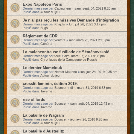
Expo Napoleon Paris
Dernier message par
Capinghem
«
sam. sept. 04, 2021 8:20 am
Publié dans
Autour du jeu
Je n'ai pas reçu les missives Demande d'intégration
Dernier message par
Khajdar
«
lun. juil. 26, 2021 3:17 pm
Publié dans
Bugs
Règlement de CDR
Dernier message par
Winters
«
mar. mars 23, 2021 2:15 pm
Publié dans
Général
La malencontreuse fusillade de Séménovskoié
Dernier message par
tece
«
dim. mars 07, 2021 9:08 pm
Publié dans
Chroniques de la Campagne de Russie
Le dernier Mamelouk
Dernier message par
Nestor Makhno
«
lun. juin 24, 2019 9:35 am
Publié dans
Autour du jeu
crossfit féminin, édition 2019.
Dernier message par
Bouncer
«
dim. mars 31, 2019 6:33 pm
Publié dans
Taverne
rise of lords
Dernier message par
Bouncer
«
sam. août 04, 2018 12:43 pm
Publié dans
Taverne
La bataille de Wagram
Dernier message par
Bouncer
«
jeu. avr. 26, 2018 9:20 am
Publié dans
Autour du jeu
La bataille d'Austerlitz