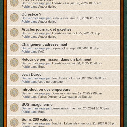
Dernier message par
Thor42
«
lun. juil. 06, 2026 10:05 am
r
Publié dans
Autour du jeu
Où est-ce ?
Dernier message par
Baillot
«
mar. janv. 13, 2026 11:07 pm
Publié dans
Autour du jeu
Articles journaux et gazettes
Dernier message par
Thor42
«
sam. oct. 25, 2025 9:53 pm
Publié dans
Autour du jeu
Changement adresse mail
Dernier message par
Lepine
«
lun. sept. 08, 2025 8:07 am
Publié dans
FAQ
Retour de permission dans un batiment
Dernier message par
Thor42
«
ven. juil. 04, 2025 11:26 pm
Publié dans
Bugs
Jean Duroc
Dernier message par
Jean Duroc
«
lun. juin 02, 2025 9:08 pm
Publié dans
Votre personnage
Introduction des empereurs
Dernier message par
Bouncer
«
lun. mai 19, 2025 9:09 pm
Publié dans
Faites évoluer la Campagne de Russie
BUG image ferme
Dernier message par
bernadeus
«
mar. nov. 26, 2024 10:03 pm
Publié dans
Bugs
Soins 200 valides
Dernier message par
Joachim Labastide
«
lun. oct. 21, 2024 6:35 pm
Publié dans
Bugs