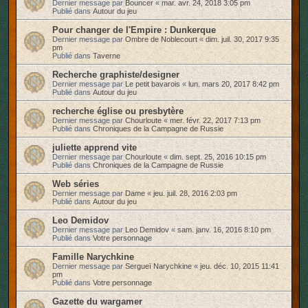
Dernier message par
Bouncer
«
mar. avr. 24, 2018 3:05 pm
Publié dans
Autour du jeu
Pour changer de l'Empire : Dunkerque
Dernier message par
Ombre de Noblecourt
«
dim. juil. 30, 2017 9:35
pm
Publié dans
Taverne
Recherche graphiste/designer
Dernier message par
Le petit bavarois
«
lun. mars 20, 2017 8:42 pm
Publié dans
Autour du jeu
recherche église ou presbytère
Dernier message par
Chourloute
«
mer. févr. 22, 2017 7:13 pm
Publié dans
Chroniques de la Campagne de Russie
juliette apprend vite
Dernier message par
Chourloute
«
dim. sept. 25, 2016 10:15 pm
Publié dans
Chroniques de la Campagne de Russie
Web séries
Dernier message par
Dame
«
jeu. juil. 28, 2016 2:03 pm
Publié dans
Autour du jeu
Leo Demidov
Dernier message par
Leo Demidov
«
sam. janv. 16, 2016 8:10 pm
Publié dans
Votre personnage
Famille Narychkine
Dernier message par
Sergueï Narychkine
«
jeu. déc. 10, 2015 11:41
pm
Publié dans
Votre personnage
Gazette du wargamer