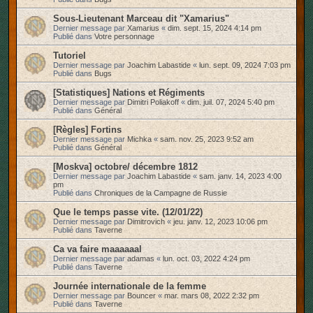
Sous-Lieutenant Marceau dit "Xamarius"
Dernier message par
Xamarius
«
dim. sept. 15, 2024 4:14 pm
Publié dans
Votre personnage
Tutoriel
Dernier message par
Joachim Labastide
«
lun. sept. 09, 2024 7:03 pm
Publié dans
Bugs
[Statistiques] Nations et Régiments
Dernier message par
Dimitri Poliakoff
«
dim. juil. 07, 2024 5:40 pm
Publié dans
Général
[Règles] Fortins
Dernier message par
Michka
«
sam. nov. 25, 2023 9:52 am
Publié dans
Général
[Moskva] octobre/ décembre 1812
Dernier message par
Joachim Labastide
«
sam. janv. 14, 2023 4:00
pm
Publié dans
Chroniques de la Campagne de Russie
Que le temps passe vite. (12/01/22)
Dernier message par
Dimitrovich
«
jeu. janv. 12, 2023 10:06 pm
Publié dans
Taverne
Ca va faire maaaaaal
Dernier message par
adamas
«
lun. oct. 03, 2022 4:24 pm
Publié dans
Taverne
Journée internationale de la femme
Dernier message par
Bouncer
«
mar. mars 08, 2022 2:32 pm
Publié dans
Taverne