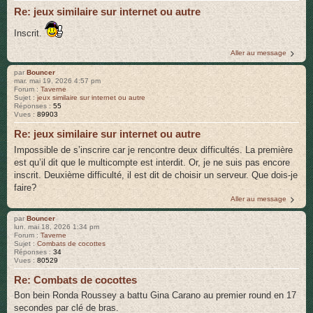
Re: jeux similaire sur internet ou autre
Inscrit.
Aller au message
par
Bouncer
mar. mai 19, 2026 4:57 pm
Forum :
Taverne
Sujet :
jeux similaire sur internet ou autre
Réponses :
55
Vues :
89903
Re: jeux similaire sur internet ou autre
Impossible de s’inscrire car je rencontre deux difficultés. La première
est qu’il dit que le multicompte est interdit. Or, je ne suis pas encore
inscrit. Deuxième difficulté, il est dit de choisir un serveur. Que dois-je
faire?
Aller au message
par
Bouncer
lun. mai 18, 2026 1:34 pm
Forum :
Taverne
Sujet :
Combats de cocottes
Réponses :
34
Vues :
80529
Re: Combats de cocottes
Bon bein Ronda Roussey a battu Gina Carano au premier round en 17
secondes par clé de bras.