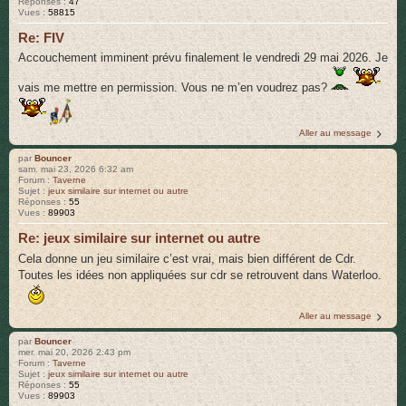
Réponses :
47
Vues :
58815
r
Re: FIV
Accouchement imminent prévu finalement le vendredi 29 mai 2026. Je
vais me mettre en permission. Vous ne m’en voudrez pas?
Aller au message
par
Bouncer
sam. mai 23, 2026 6:32 am
Forum :
Taverne
Sujet :
jeux similaire sur internet ou autre
Réponses :
55
Vues :
89903
Re: jeux similaire sur internet ou autre
Cela donne un jeu similaire c’est vrai, mais bien différent de Cdr.
Toutes les idées non appliquées sur cdr se retrouvent dans Waterloo.
Aller au message
par
Bouncer
mer. mai 20, 2026 2:43 pm
Forum :
Taverne
Sujet :
jeux similaire sur internet ou autre
Réponses :
55
Vues :
89903