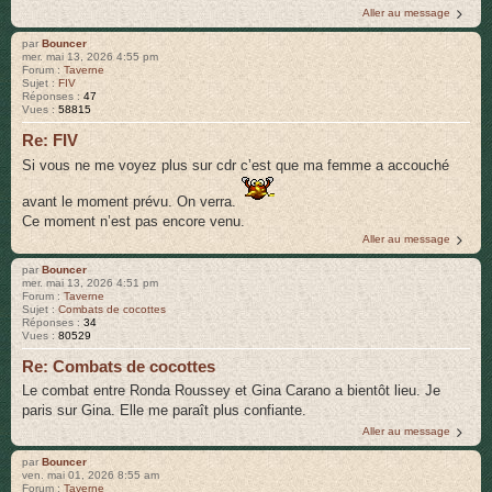
Aller au message
par
Bouncer
mer. mai 13, 2026 4:55 pm
Forum :
Taverne
Sujet :
FIV
Réponses :
47
Vues :
58815
Re: FIV
Si vous ne me voyez plus sur cdr c’est que ma femme a accouché
avant le moment prévu. On verra.
Ce moment n’est pas encore venu.
Aller au message
par
Bouncer
mer. mai 13, 2026 4:51 pm
Forum :
Taverne
Sujet :
Combats de cocottes
Réponses :
34
Vues :
80529
Re: Combats de cocottes
Le combat entre Ronda Roussey et Gina Carano a bientôt lieu. Je
paris sur Gina. Elle me paraît plus confiante.
Aller au message
par
Bouncer
ven. mai 01, 2026 8:55 am
Forum :
Taverne