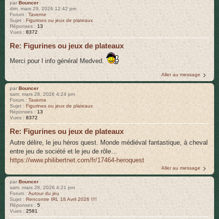
par
Bouncer
dim. mars 29, 2026 12:42 pm
Forum :
Taverne
Sujet :
Figurines ou jeux de plateaux
Réponses :
13
Vues :
8372
Re: Figurines ou jeux de plateaux
Merci pour l info général Medved.
Aller au message
par
Bouncer
sam. mars 28, 2026 4:24 pm
Forum :
Taverne
Sujet :
Figurines ou jeux de plateaux
Réponses :
13
Vues :
8372
Re: Figurines ou jeux de plateaux
Autre délire, le jeu héros quest. Monde médiéval fantastique, à cheval
entre jeu de société et le jeu de rôle…
https://www.philibertnet.com/fr/17464-heroquest
Aller au message
par
Bouncer
sam. mars 28, 2026 4:21 pm
Forum :
Autour du jeu
Sujet :
Rencontre IRL 18 Avril 2026 !!!!
Réponses :
5
Vues :
2581