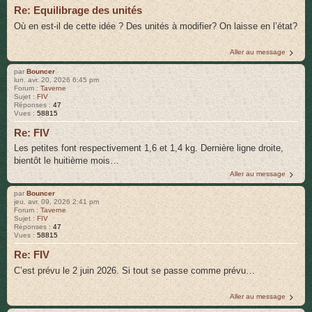
Re: Equilibrage des unités
Où en est-il de cette idée ? Des unités à modifier? On laisse en l’état?
Aller au message
par
Bouncer
lun. avr. 20, 2026 6:45 pm
Forum :
Taverne
Sujet :
FIV
Réponses :
47
Vues :
58815
Re: FIV
Les petites font respectivement 1,6 et 1,4 kg. Dernière ligne droite,
bientôt le huitième mois…
Aller au message
par
Bouncer
jeu. avr. 09, 2026 2:41 pm
Forum :
Taverne
Sujet :
FIV
Réponses :
47
Vues :
58815
Re: FIV
C’est prévu le 2 juin 2026. Si tout se passe comme prévu…
Aller au message