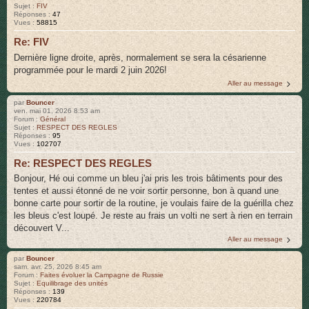
Sujet :
FIV
Réponses :
47
Vues :
58815
Re: FIV
Dernière ligne droite, après, normalement se sera la césarienne
programmée pour le mardi 2 juin 2026!
Aller au message
par
Bouncer
ven. mai 01, 2026 8:53 am
Forum :
Général
Sujet :
RESPECT DES REGLES
Réponses :
95
Vues :
102707
Re: RESPECT DES REGLES
Bonjour, Hé oui comme un bleu j'ai pris les trois bâtiments pour des
tentes et aussi étonné de ne voir sortir personne, bon à quand une
bonne carte pour sortir de la routine, je voulais faire de la guérilla chez
les bleus c'est loupé. Je reste au frais un volti ne sert à rien en terrain
découvert V...
Aller au message
par
Bouncer
sam. avr. 25, 2026 8:45 am
Forum :
Faites évoluer la Campagne de Russie
Sujet :
Equilibrage des unités
Réponses :
139
Vues :
220784