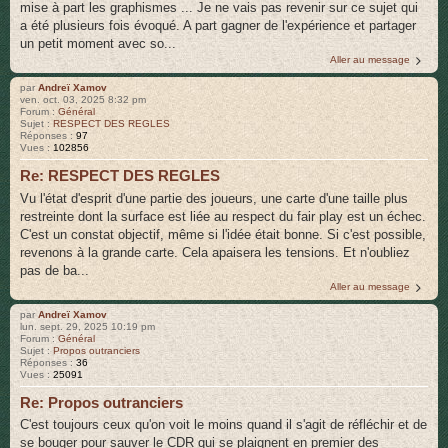
mise à part les graphismes ... Je ne vais pas revenir sur ce sujet qui
a été plusieurs fois évoqué. A part gagner de l'expérience et partager
un petit moment avec so...
Aller au message
par
Andreï Xamov
ven. oct. 03, 2025 8:32 pm
Forum :
Général
Sujet :
RESPECT DES REGLES
Réponses :
97
Vues :
102856
Re: RESPECT DES REGLES
Vu l'état d'esprit d'une partie des joueurs, une carte d'une taille plus
restreinte dont la surface est liée au respect du fair play est un échec.
C'est un constat objectif, même si l'idée était bonne. Si c'est possible,
revenons à la grande carte. Cela apaisera les tensions. Et n'oubliez
pas de ba...
Aller au message
par
Andreï Xamov
lun. sept. 29, 2025 10:19 pm
Forum :
Général
Sujet :
Propos outranciers
Réponses :
36
Vues :
25091
Re: Propos outranciers
C'est toujours ceux qu'on voit le moins quand il s'agit de réfléchir et de
se bouger pour sauver le CDR qui se plaignent en premier des