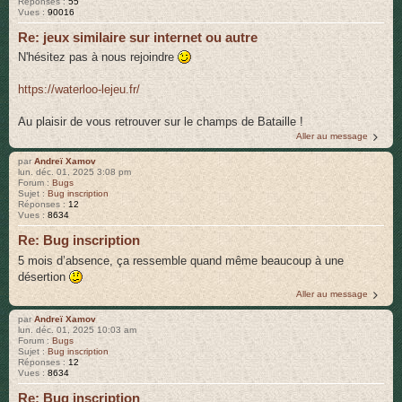
Réponses :
55
Vues :
90016
r
Re: jeux similaire sur internet ou autre
N'hésitez pas à nous rejoindre
https://waterloo-lejeu.fr/
Au plaisir de vous retrouver sur le champs de Bataille !
Aller au message
par
Andreï Xamov
lun. déc. 01, 2025 3:08 pm
Forum :
Bugs
Sujet :
Bug inscription
Réponses :
12
Vues :
8634
Re: Bug inscription
5 mois d’absence, ça ressemble quand même beaucoup à une
désertion
Aller au message
par
Andreï Xamov
lun. déc. 01, 2025 10:03 am
Forum :
Bugs
Sujet :
Bug inscription
Réponses :
12
Vues :
8634
Re: Bug inscription