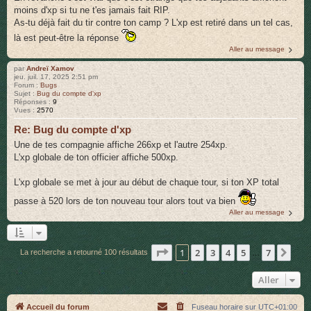
moins d'xp si tu ne t'es jamais fait RIP.
As-tu déjà fait du tir contre ton camp ? L'xp est retiré dans un tel cas,
là est peut-être la réponse
Aller au message
par
Andreï Xamov
jeu. juil. 17, 2025 2:51 pm
Forum :
Bugs
Sujet :
Bug du compte d'xp
Réponses :
9
Vues :
2570
Re: Bug du compte d'xp
Une de tes compagnie affiche 266xp et l'autre 254xp.
L'xp globale de ton officier affiche 500xp.
L'xp globale se met à jour au début de chaque tour, si ton XP total
passe à 520 lors de ton nouveau tour alors tout va bien
Aller au message
Page
1
sur
7
1
2
3
4
5
7
Sui
La recherche a retourné 100 résultats
…
Aller
Accueil du forum
Fuseau horaire sur
UTC+01:00