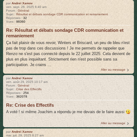
par
Andreï Xamov
ven. sept. 26, 2025 6:40 am
Forum :
Général
Sujet :
Résultat et débats sondage CDR communication et remaniement
Réponses :
32
Vues :
98360
Re: Résultat et débats sondage CDR communication et
remaniement
Ça fait plaisir de vous revoir, Winters et Briscard, un peu de bleu n'est
pas de trop dans ces discussions ! Je me permets de rappeler que
Renzo ne s'est pas connecté depuis le 22 juillet 2025. Cela devient de
plus en plus inquiétant. Strictement rien n'est possible sans sa
participation. Je crains ...
Aller au message
par
Andreï Xamov
ven. août 29, 2025 10:17 am
Forum :
Général
Sujet :
Crise des Effectifs
Réponses :
254
Vues :
362078
Re: Crise des Effectifs
A voté ! si même Joachim a répondu je me devais de le faire aussi
Aller au message
par
Andreï Xamov
mar. juil. 29, 2025 8:27 am