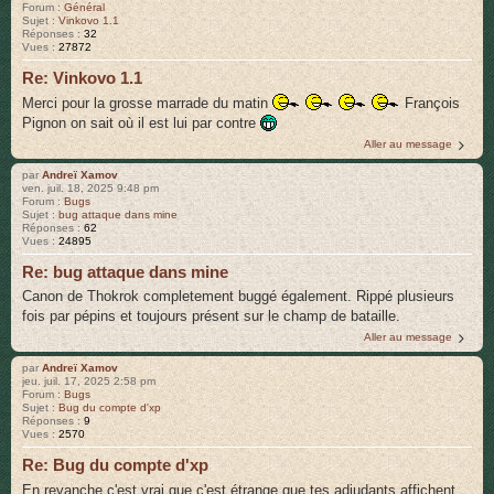
Forum :
Général
Sujet :
Vinkovo 1.1
Réponses :
32
Vues :
27872
Re: Vinkovo 1.1
Merci pour la grosse marrade du matin
François
Pignon on sait où il est lui par contre
Aller au message
par
Andreï Xamov
ven. juil. 18, 2025 9:48 pm
Forum :
Bugs
Sujet :
bug attaque dans mine
Réponses :
62
Vues :
24895
Re: bug attaque dans mine
Canon de Thokrok completement buggé également. Rippé plusieurs
fois par pépins et toujours présent sur le champ de bataille.
Aller au message
par
Andreï Xamov
jeu. juil. 17, 2025 2:58 pm
Forum :
Bugs
Sujet :
Bug du compte d'xp
Réponses :
9
Vues :
2570
Re: Bug du compte d'xp
En revanche c'est vrai que c'est étrange que tes adjudants affichent