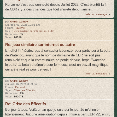
Renzo ne s'est pas connecté depuis Juillet 2025. C"est bientôt la fin
de CDR il y a des chances que tout s'arrête début janvier ...
Aller au message
par
Andreï Xamov
lun. déc. 01, 2025 10:01 am
Forum :
Taverne
Sujet :
jeux similaire sur internet ou autre
Réponses :
55
Vues :
90016
Re: jeux similaire sur internet ou autre
En effet ! n'hésitez pas à contacter Ebenezer pour participer à la beta
de Waterloo, avant que le nom de domaine de CDR ne soit pas
renouvelé et que la communauté se perde de vue. https://waterloo-
lejeu.fr/ La beta se déroule pour le mieux, c'est un travail magnifique
qui a été réalisé pour ce jeux !
Aller au message
par
Andreï Xamov
jeu. oct. 16, 2025 3:39 pm
Forum :
Général
Sujet :
Crise des Effectifs
Réponses :
254
Vues :
362078
Re: Crise des Effectifs
Bonjour à tous, Voilà un an que je suis sur le jeu. Je m'ennuie
littéralement. Aucune amélioration depuis, mise à part CDR V2, enfin,