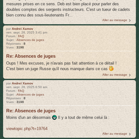
mesures prises en ce sens. Deb est bien placé pour parler des
doubles comptes des sergents instructeurs. C'est un tueur de cadets
bien connu des sous-lieutenants Fr...
Aller au message
par
Andreï Xamov
ven. sept. 26, 2025 3:41 pm
Forum :
FAQ
Sujet :
Absences de juges
Réponses :
8
Vues :
3198
Re: Absences de juges
Oups ! Mes excuses, je n'avais pas fait attention à ce détail !
C'est bien un juge Russe qu'il nous manque dans ce cas
Aller au message
par
Andreï Xamov
ven. sept. 26, 2025 6:50 am
Forum :
FAQ
Sujet :
Absences de juges
Réponses :
8
Vues :
3198
Re: Absences de juges
Moins d'un an désormais
Il y a tout de même celui là :
viewtopic.php?t=19764
Aller au message