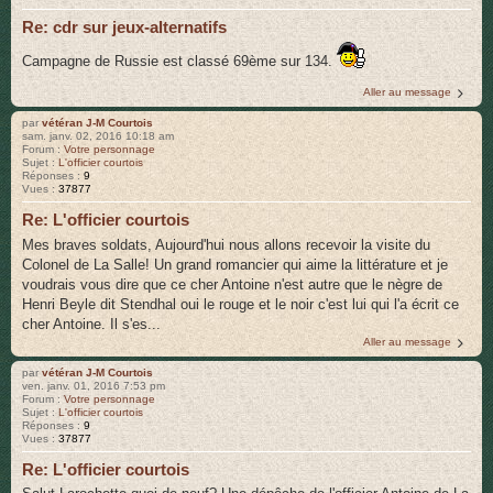
r
Re: cdr sur jeux-alternatifs
Campagne de Russie est classé 69ème sur 134.
Aller au message
par
vétéran J-M Courtois
sam. janv. 02, 2016 10:18 am
Forum :
Votre personnage
Sujet :
L'officier courtois
Réponses :
9
Vues :
37877
Re: L'officier courtois
Mes braves soldats, Aujourd'hui nous allons recevoir la visite du
Colonel de La Salle! Un grand romancier qui aime la littérature et je
voudrais vous dire que ce cher Antoine n'est autre que le nègre de
Henri Beyle dit Stendhal oui le rouge et le noir c'est lui qui l'a écrit ce
cher Antoine. Il s'es...
Aller au message
par
vétéran J-M Courtois
ven. janv. 01, 2016 7:53 pm
Forum :
Votre personnage
Sujet :
L'officier courtois
Réponses :
9
Vues :
37877
Re: L'officier courtois