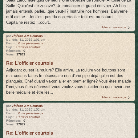
Salut Larochette quoi de neuf? Une dépêche de l'officier Antoine de La
Salle. Qui c'est ce zouave? Un romancier et grand écrivain. Ah bon
jamais entendu parler...que veut-il? Instruire nos hommes. Baliverne
qu'il aie se... Ici c'est pas du copier/coller tout est au naturel.
Capitaine restez ...court...
Aller au message
par
vétéran J-M Courtois
jeu. déc. 31, 2015 1:01 pm
Forum :
Votre personnage
Sujet :
L'officier courtois
Réponses :
9
Vues :
37877
Re: L'officier courtois
Adjudant ou est la roulure? Elle arrive. La roulure vos boutons sont
mal cossus faites le nécessaire non d'une pipe déjà qu'on est des
planqués. Chef quand va-ton aller en premier ligne? Vous êtes malade
l'ami,vous êtes dépressif vous voulez vous suicider ou quoi avoir une
belle médaille et être les...
Aller au message
par
vétéran J-M Courtois
jeu. déc. 31, 2015 1:52 am
Forum :
Votre personnage
Sujet :
L'officier courtois
Réponses :
9
Vues :
37877
Re: L'officier courtois