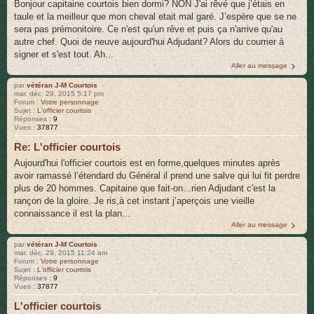
Bonjour capitaine courtois bien dormi? NON J'ai rêvé que j’étais en
taule et la meilleur que mon cheval etait mal garé. J’espère que se ne
sera pas prémonitoire. Ce n'est qu'un rêve et puis ça n'arrive qu'au
autre chef. Quoi de neuve aujourd'hui Adjudant? Alors du courrier à
signer et s'est tout. Ah...
Aller au message
par
vétéran J-M Courtois
mar. déc. 29, 2015 5:17 pm
Forum :
Votre personnage
Sujet :
L'officier courtois
Réponses :
9
Vues :
37877
Re: L'officier courtois
Aujourd'hui l'officier courtois est en forme,quelques minutes après
avoir ramassé l’étendard du Général il prend une salve qui lui fit perdre
plus de 20 hommes. Capitaine que fait-on...rien Adjudant c'est la
rançon de la gloire. Je ris,à cet instant j’aperçois une vieille
connaissance il est la plan...
Aller au message
par
vétéran J-M Courtois
mar. déc. 29, 2015 11:24 am
Forum :
Votre personnage
Sujet :
L'officier courtois
Réponses :
9
Vues :
37877
L'officier courtois