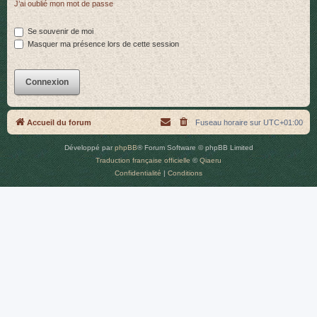
J’ai oublié mon mot de passe
r
Se souvenir de moi
Masquer ma présence lors de cette session
Accueil du forum
Fuseau horaire sur
UTC+01:00
Développé par
phpBB
® Forum Software © phpBB Limited
Traduction française officielle
©
Qiaeru
Confidentialité
|
Conditions