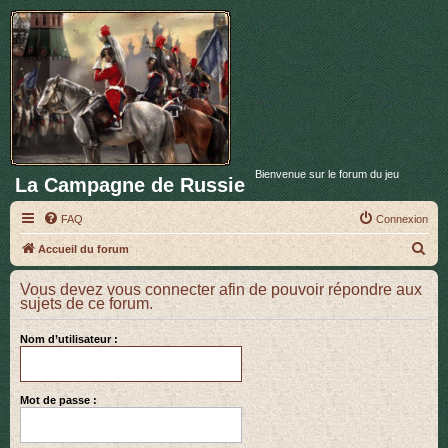
Bienvenue sur le forum du jeu
La Campagne de Russie
FAQ
Connexion
R
Accueil du forum
e
Vous devez vous connecter afin de pouvoir répondre aux
c
sujets de ce forum.
h
Nom d’utilisateur :
e
r
c
Mot de passe :
h
e