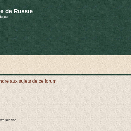
e de Russie
du jeu
ndre aux sujets de ce forum.
tte session