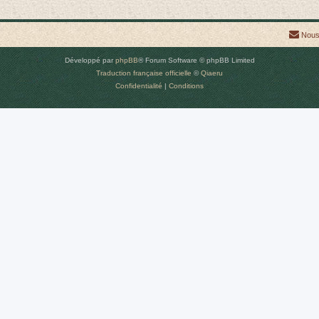
Nous
Développé par
phpBB
® Forum Software © phpBB Limited
Traduction française officielle
©
Qiaeru
Confidentialité
|
Conditions