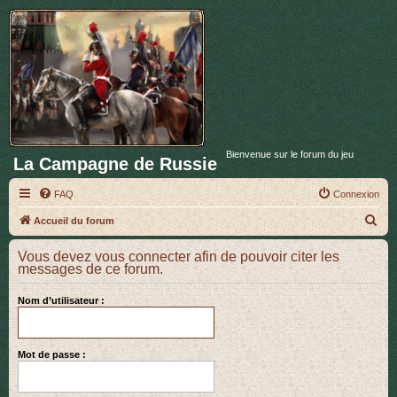
Bienvenue sur le forum du jeu
La Campagne de Russie
FAQ
Connexion
R
Accueil du forum
e
Vous devez vous connecter afin de pouvoir citer les
c
messages de ce forum.
h
Nom d’utilisateur :
e
r
c
Mot de passe :
h
e