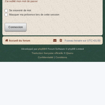
J’ai oublié mon mot de passe
r
Se souvenir de moi
Masquer ma présence lors de cette session
Accueil du forum
Fuseau horaire sur
UTC+01:00
Développé par
phpBB
® Forum Software © phpBB Limited
Traduction française officielle
©
Qiaeru
Confidentialité
|
Conditions