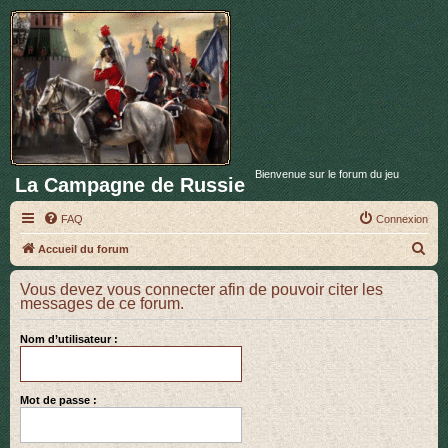
Bienvenue sur le forum du jeu
La Campagne de Russie
FAQ
Connexion
R
Accueil du forum
e
Vous devez vous connecter afin de pouvoir citer les
c
messages de ce forum.
h
Nom d’utilisateur :
e
r
c
Mot de passe :
h
e