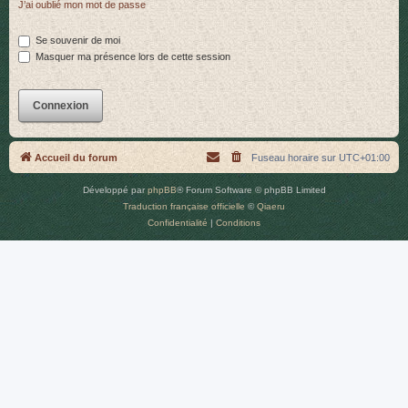
J’ai oublié mon mot de passe
r
Se souvenir de moi
Masquer ma présence lors de cette session
Accueil du forum
Fuseau horaire sur
UTC+01:00
Développé par
phpBB
® Forum Software © phpBB Limited
Traduction française officielle
©
Qiaeru
Confidentialité
|
Conditions