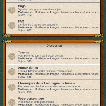
r
Bugs
Signaler un bug rencontré dans le jeu
Modérateurs :
Modérateurs français
,
Animateurs
,
Modérateurs russes
Sujets :
723
FAQ
La réponse à toutes vos questions
Modérateurs :
Modérateurs français
,
Animateurs
,
Modérateurs russes
Sujets :
651
Discussion
Taverne
Pour parler de tout mais surtout de rien
Modérateurs :
Modérateurs français
,
Animateurs
,
Modérateurs russes
Sujets :
323
Autour du jeu
Forum HRP pour parler du jeu ou d'autre chose
Modérateurs :
Modérateurs français
,
Animateurs
,
Modérateurs russes
Sujets :
858
Chroniques de la Campagne de Russie
Racontez vos histoires autour d'un verre sous la tente...
Modérateurs :
Modérateurs français
,
Animateurs
,
Modérateurs russes
Sujets :
295
Votre personnage
Présentez ici votre personnage RP
Modérateurs :
Modérateurs français
,
Animateurs
,
Modérateurs russes