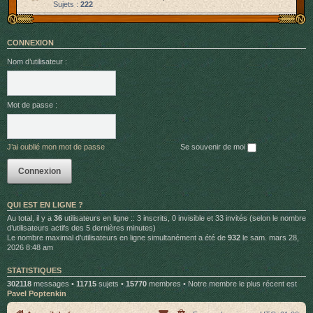
Sujets :
222
CONNEXION
Nom d’utilisateur :
Mot de passe :
J’ai oublié mon mot de passe
Se souvenir de moi
QUI EST EN LIGNE ?
Au total, il y a
36
utilisateurs en ligne :: 3 inscrits, 0 invisible et 33 invités (selon le nombre
d’utilisateurs actifs des 5 dernières minutes)
Le nombre maximal d’utilisateurs en ligne simultanément a été de
932
le sam. mars 28,
2026 8:48 am
STATISTIQUES
302118
messages •
11715
sujets •
15770
membres • Notre membre le plus récent est
Pavel Poptenkin