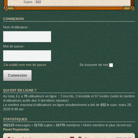
Sujets :
222
CONNEXION
Nom d’utilisateur :
Mot de passe :
J’ai oublié mon mot de passe
Se souvenir de moi
QUI EST EN LIGNE ?
Au total, il y a
70
utilisateurs en ligne :: 3 inscrits, 0 invisible et 67 invités (selon le nombre
d’utilisateurs actifs des 5 dernières minutes)
Le nombre maximal d’utilisateurs en ligne simultanément a été de
932
le sam. mars 28,
2026 8:48 am
STATISTIQUES
302123
messages •
11715
sujets •
15770
membres • Notre membre le plus récent est
Pavel Poptenkin