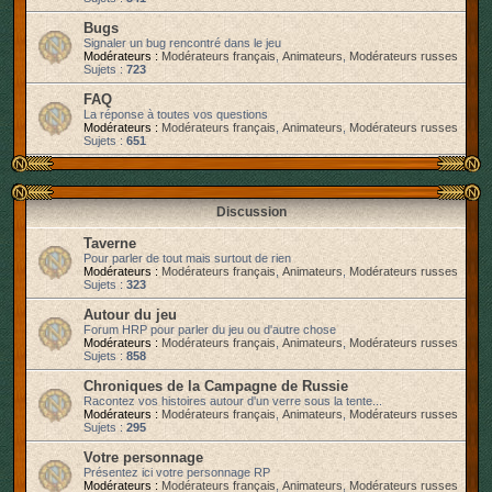
r
Bugs
Signaler un bug rencontré dans le jeu
Modérateurs :
Modérateurs français
,
Animateurs
,
Modérateurs russes
Sujets :
723
FAQ
La réponse à toutes vos questions
Modérateurs :
Modérateurs français
,
Animateurs
,
Modérateurs russes
Sujets :
651
Discussion
Taverne
Pour parler de tout mais surtout de rien
Modérateurs :
Modérateurs français
,
Animateurs
,
Modérateurs russes
Sujets :
323
Autour du jeu
Forum HRP pour parler du jeu ou d'autre chose
Modérateurs :
Modérateurs français
,
Animateurs
,
Modérateurs russes
Sujets :
858
Chroniques de la Campagne de Russie
Racontez vos histoires autour d'un verre sous la tente...
Modérateurs :
Modérateurs français
,
Animateurs
,
Modérateurs russes
Sujets :
295
Votre personnage
Présentez ici votre personnage RP
Modérateurs :
Modérateurs français
,
Animateurs
,
Modérateurs russes