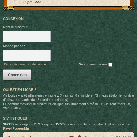
Sujets :
222
CONNEXION
Nom d’utilisateur :
Mot de passe :
J’ai oublié mon mot de passe
Se souvenir de moi
QUI EST EN LIGNE ?
Au total, il y a
76
utilisateurs en ligne :: 3 inscrits, 0 invisible et 73 invités (selon le nombre
d’utilisateurs actifs des 5 dernières minutes)
Le nombre maximal d’utilisateurs en ligne simultanément a été de
932
le sam. mars 28,
2026 8:48 am
STATISTIQUES
302125
messages •
11715
sujets •
15770
membres • Notre membre le plus récent est
Pavel Poptenkin