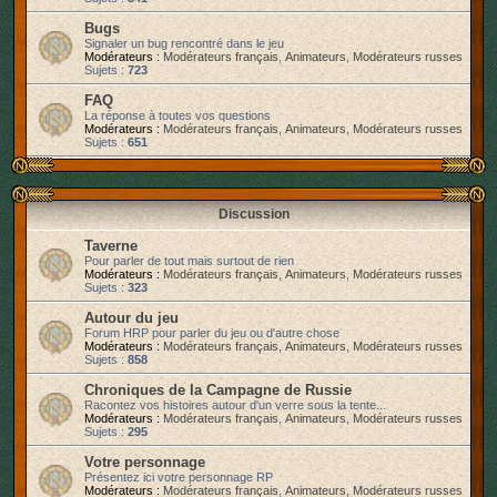
r
Bugs
Signaler un bug rencontré dans le jeu
Modérateurs :
Modérateurs français
,
Animateurs
,
Modérateurs russes
Sujets :
723
FAQ
La réponse à toutes vos questions
Modérateurs :
Modérateurs français
,
Animateurs
,
Modérateurs russes
Sujets :
651
Discussion
Taverne
Pour parler de tout mais surtout de rien
Modérateurs :
Modérateurs français
,
Animateurs
,
Modérateurs russes
Sujets :
323
Autour du jeu
Forum HRP pour parler du jeu ou d'autre chose
Modérateurs :
Modérateurs français
,
Animateurs
,
Modérateurs russes
Sujets :
858
Chroniques de la Campagne de Russie
Racontez vos histoires autour d'un verre sous la tente...
Modérateurs :
Modérateurs français
,
Animateurs
,
Modérateurs russes
Sujets :
295
Votre personnage
Présentez ici votre personnage RP
Modérateurs :
Modérateurs français
,
Animateurs
,
Modérateurs russes