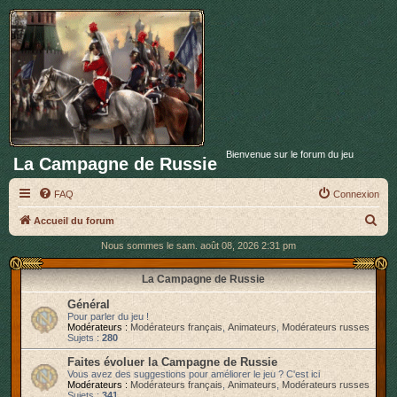
Bienvenue sur le forum du jeu
La Campagne de Russie
FAQ
Connexion
R
Accueil du forum
e
Nous sommes le sam. août 08, 2026 2:31 pm
c
La Campagne de Russie
h
Général
e
Pour parler du jeu !
r
Modérateurs :
Modérateurs français
,
Animateurs
,
Modérateurs russes
Sujets :
280
c
Faites évoluer la Campagne de Russie
h
Vous avez des suggestions pour améliorer le jeu ? C'est ici
Modérateurs :
Modérateurs français
,
Animateurs
,
Modérateurs russes
e
Sujets :
341