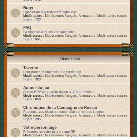
r
Bugs
Signaler un bug rencontré dans le jeu
Modérateurs :
Modérateurs français
,
Animateurs
,
Modérateurs russes
Sujets :
723
FAQ
La réponse à toutes vos questions
Modérateurs :
Modérateurs français
,
Animateurs
,
Modérateurs russes
Sujets :
651
Discussion
Taverne
Pour parler de tout mais surtout de rien
Modérateurs :
Modérateurs français
,
Animateurs
,
Modérateurs russes
Sujets :
323
Autour du jeu
Forum HRP pour parler du jeu ou d'autre chose
Modérateurs :
Modérateurs français
,
Animateurs
,
Modérateurs russes
Sujets :
858
Chroniques de la Campagne de Russie
Racontez vos histoires autour d'un verre sous la tente...
Modérateurs :
Modérateurs français
,
Animateurs
,
Modérateurs russes
Sujets :
295
Votre personnage
Présentez ici votre personnage RP
Modérateurs :
Modérateurs français
,
Animateurs
,
Modérateurs russes