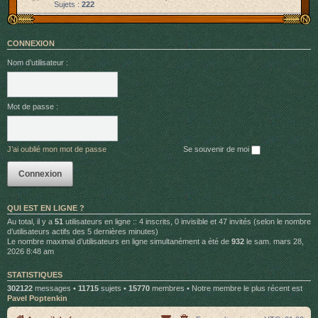
Sujets :
222
CONNEXION
Nom d’utilisateur :
Mot de passe :
J’ai oublié mon mot de passe
Se souvenir de moi
QUI EST EN LIGNE ?
Au total, il y a
51
utilisateurs en ligne :: 4 inscrits, 0 invisible et 47 invités (selon le nombre
d’utilisateurs actifs des 5 dernières minutes)
Le nombre maximal d’utilisateurs en ligne simultanément a été de
932
le sam. mars 28,
2026 8:48 am
STATISTIQUES
302122
messages •
11715
sujets •
15770
membres • Notre membre le plus récent est
Pavel Poptenkin