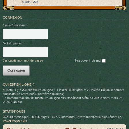
Sujets :
222
CONNEXION
Nom d’utilisateur :
Mot de passe :
J’ai oublié mon mot de passe
Se souvenir de moi
QUI EST EN LIGNE ?
Au total, il y a
23
utilisateurs en ligne :: 1 inscrit, 0 invisible et 22 invités (selon le nombre
d’utilisateurs actifs des 5 dernières minutes)
Le nombre maximal d’utilisateurs en ligne simultanément a été de
932
le sam. mars 28,
2026 8:48 am
STATISTIQUES
302118
messages •
11715
sujets •
15770
membres • Notre membre le plus récent est
Pavel Poptenkin