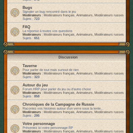
r
Bugs
Signaler un bug rencontré dans le jeu
Modérateurs :
Modérateurs français
,
Animateurs
,
Modérateurs russes
Sujets :
723
FAQ
La réponse à toutes vos questions
Modérateurs :
Modérateurs français
,
Animateurs
,
Modérateurs russes
Sujets :
651
Discussion
Taverne
Pour parler de tout mais surtout de rien
Modérateurs :
Modérateurs français
,
Animateurs
,
Modérateurs russes
Sujets :
323
Autour du jeu
Forum HRP pour parler du jeu ou d'autre chose
Modérateurs :
Modérateurs français
,
Animateurs
,
Modérateurs russes
Sujets :
858
Chroniques de la Campagne de Russie
Racontez vos histoires autour d'un verre sous la tente...
Modérateurs :
Modérateurs français
,
Animateurs
,
Modérateurs russes
Sujets :
295
Votre personnage
Présentez ici votre personnage RP
Modérateurs :
Modérateurs français
,
Animateurs
,
Modérateurs russes