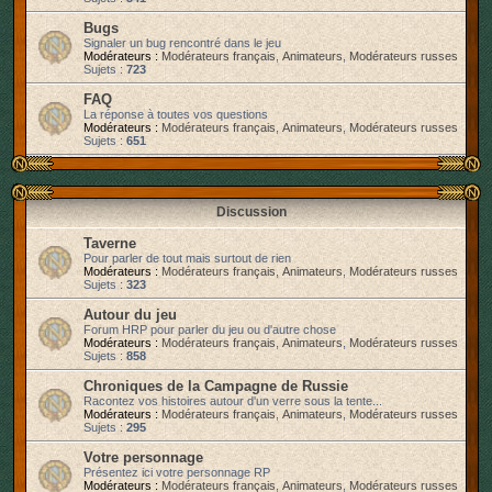
r
Bugs
Signaler un bug rencontré dans le jeu
Modérateurs :
Modérateurs français
,
Animateurs
,
Modérateurs russes
Sujets :
723
FAQ
La réponse à toutes vos questions
Modérateurs :
Modérateurs français
,
Animateurs
,
Modérateurs russes
Sujets :
651
Discussion
Taverne
Pour parler de tout mais surtout de rien
Modérateurs :
Modérateurs français
,
Animateurs
,
Modérateurs russes
Sujets :
323
Autour du jeu
Forum HRP pour parler du jeu ou d'autre chose
Modérateurs :
Modérateurs français
,
Animateurs
,
Modérateurs russes
Sujets :
858
Chroniques de la Campagne de Russie
Racontez vos histoires autour d'un verre sous la tente...
Modérateurs :
Modérateurs français
,
Animateurs
,
Modérateurs russes
Sujets :
295
Votre personnage
Présentez ici votre personnage RP
Modérateurs :
Modérateurs français
,
Animateurs
,
Modérateurs russes