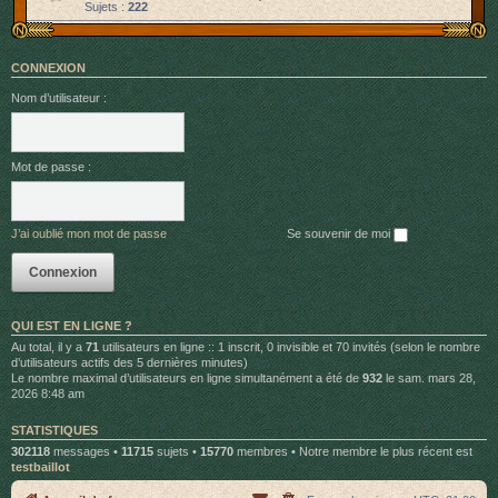
Sujets :
222
CONNEXION
Nom d’utilisateur :
Mot de passe :
J’ai oublié mon mot de passe
Se souvenir de moi
QUI EST EN LIGNE ?
Au total, il y a
71
utilisateurs en ligne :: 1 inscrit, 0 invisible et 70 invités (selon le nombre
d’utilisateurs actifs des 5 dernières minutes)
Le nombre maximal d’utilisateurs en ligne simultanément a été de
932
le sam. mars 28,
2026 8:48 am
STATISTIQUES
302118
messages •
11715
sujets •
15770
membres • Notre membre le plus récent est
testbaillot