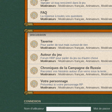
Signaler un bug rencontré dans le jeu
Modérateurs :
Modérateurs français
,
Animateurs
,
Modérate
FAQ
La réponse à toutes vos questions
Modérateurs :
Modérateurs français
,
Animateurs
,
Modérate
DISCUSSION
Taverne
Pour parler de tout mais surtout de rien
Modérateurs :
Modérateurs français
,
Animateurs
,
Modérate
Autour du jeu
Forum HRP pour parler du jeu ou d'autre chose
Modérateurs :
Modérateurs français
,
Animateurs
,
Modérate
Chroniques de la Campagne de Russie
Racontez vos histoires autour d'un verre sous la tente...
Modérateurs :
Modérateurs français
,
Animateurs
,
Modérate
Votre personnage
Présentez ici votre personnage RP
Modérateurs :
Modérateurs français
,
Animateurs
,
Modérate
CONNEXION
Nom d’utilisateur :
Mot de passe :