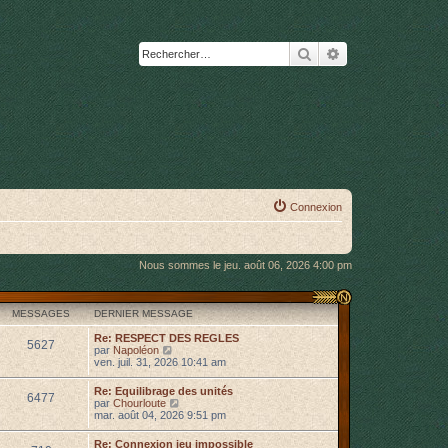
Rechercher
Recherche avanc
Connexion
Nous sommes le jeu. août 06, 2026 4:00 pm
MESSAGES
DERNIER MESSAGE
Re: RESPECT DES REGLES
5627
C
par
Napoléon
o
ven. juil. 31, 2026 10:41 am
n
s
Re: Equilibrage des unités
6477
u
C
par
Chourloute
l
o
mar. août 04, 2026 9:51 pm
t
n
e
s
Re: Connexion jeu impossible
r