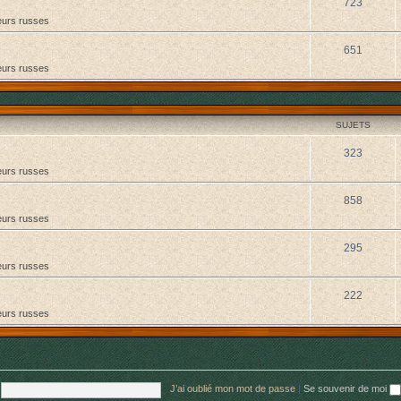
723
urs russes
651
urs russes
SUJETS
323
urs russes
858
urs russes
295
urs russes
222
urs russes
J’ai oublié mon mot de passe
|
Se souvenir de moi