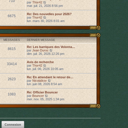
710
u
C
par
Thor42
l
l
o
mar. juil. 21, 2026 8:56 pm
e
t
n
d
e
s
e
Re: Des nouvelles pour 2026?
r
6675
u
r
C
par
Thor42
l
l
n
o
lun. mars 30, 2026 8:01 am
e
t
i
n
d
e
e
s
e
r
r
u
r
l
m
l
n
e
e
t
i
d
MESSAGES
DERNIER MESSAGE
s
e
e
e
s
r
r
r
Re: Les barriques des Volonta…
a
l
8615
m
n
C
par
Jean Duroc
g
e
e
i
o
dim. juil. 26, 2026 12:26 pm
e
d
s
e
n
e
s
r
s
r
Avis de recherche
a
33414
m
u
n
C
par
Thor42
g
e
l
i
o
lun. juil. 06, 2026 10:05 am
e
s
t
e
n
s
e
r
s
Re: En attendant le retour de…
a
r
2623
m
u
C
par
Nicolaïkov
g
l
e
l
o
lun. juin 08, 2026 8:54 am
e
e
s
t
n
d
s
e
s
e
Re: Officier Bouncer
a
r
1083
u
r
C
par
Bouncer
g
l
l
n
o
mer. nov. 05, 2025 1:34 pm
e
e
t
i
n
d
e
e
s
e
r
r
u
r
l
m
l
n
e
e
t
i
d
s
e
e
e
s
r
r
r
a
l
m