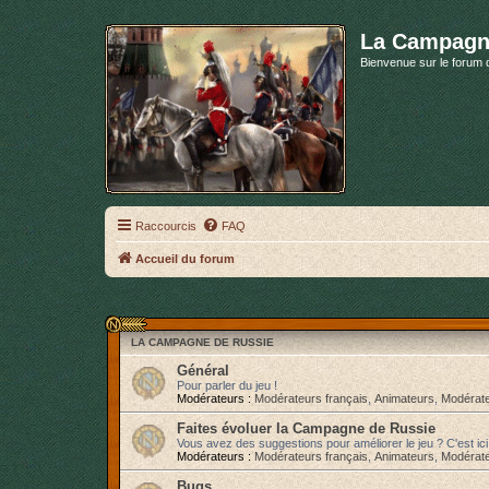
La Campagn
Bienvenue sur le forum 
Raccourcis
FAQ
Accueil du forum
LA CAMPAGNE DE RUSSIE
Général
Pour parler du jeu !
Modérateurs :
Modérateurs français
,
Animateurs
,
Modérate
Faites évoluer la Campagne de Russie
Vous avez des suggestions pour améliorer le jeu ? C'est ici
Modérateurs :
Modérateurs français
,
Animateurs
,
Modérate
Bugs