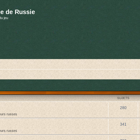
e de Russie
du jeu
SUJETS
280
urs russes
341
urs russes