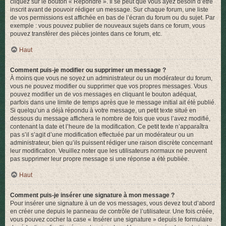
cliquez sur le bouton « Répondre ». Il se peut que vous ayez besoin d’être
inscrit avant de pouvoir rédiger un message. Sur chaque forum, une liste
de vos permissions est affichée en bas de l’écran du forum ou du sujet. Par
exemple : vous pouvez publier de nouveaux sujets dans ce forum, vous
pouvez transférer des pièces jointes dans ce forum, etc.
Haut
Comment puis-je modifier ou supprimer un message ?
À moins que vous ne soyez un administrateur ou un modérateur du forum,
vous ne pouvez modifier ou supprimer que vos propres messages. Vous
pouvez modifier un de vos messages en cliquant le bouton adéquat,
parfois dans une limite de temps après que le message initial ait été publié.
Si quelqu’un a déjà répondu à votre message, un petit texte situé en
dessous du message affichera le nombre de fois que vous l’avez modifié,
contenant la date et l’heure de la modification. Ce petit texte n’apparaîtra
pas s’il s’agit d’une modification effectuée par un modérateur ou un
administrateur, bien qu’ils puissent rédiger une raison discrète concernant
leur modification. Veuillez noter que les utilisateurs normaux ne peuvent
pas supprimer leur propre message si une réponse a été publiée.
Haut
Comment puis-je insérer une signature à mon message ?
Pour insérer une signature à un de vos messages, vous devez tout d’abord
en créer une depuis le panneau de contrôle de l’utilisateur. Une fois créée,
vous pouvez cocher la case « Insérer une signature » depuis le formulaire