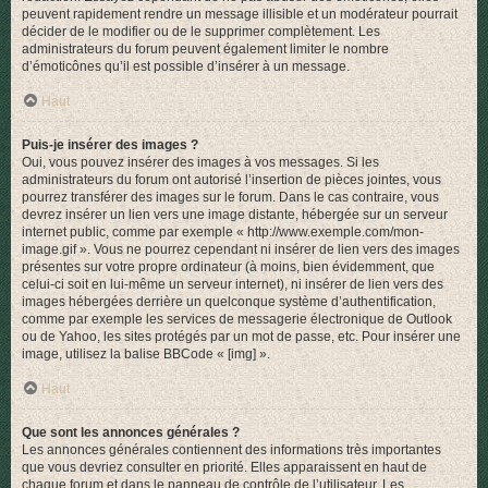
peuvent rapidement rendre un message illisible et un modérateur pourrait
décider de le modifier ou de le supprimer complètement. Les
administrateurs du forum peuvent également limiter le nombre
d’émoticônes qu’il est possible d’insérer à un message.
Haut
Puis-je insérer des images ?
Oui, vous pouvez insérer des images à vos messages. Si les
administrateurs du forum ont autorisé l’insertion de pièces jointes, vous
pourrez transférer des images sur le forum. Dans le cas contraire, vous
devrez insérer un lien vers une image distante, hébergée sur un serveur
internet public, comme par exemple « http://www.exemple.com/mon-
image.gif ». Vous ne pourrez cependant ni insérer de lien vers des images
présentes sur votre propre ordinateur (à moins, bien évidemment, que
celui-ci soit en lui-même un serveur internet), ni insérer de lien vers des
images hébergées derrière un quelconque système d’authentification,
comme par exemple les services de messagerie électronique de Outlook
ou de Yahoo, les sites protégés par un mot de passe, etc. Pour insérer une
image, utilisez la balise BBCode « [img] ».
Haut
Que sont les annonces générales ?
Les annonces générales contiennent des informations très importantes
que vous devriez consulter en priorité. Elles apparaissent en haut de
chaque forum et dans le panneau de contrôle de l’utilisateur. Les