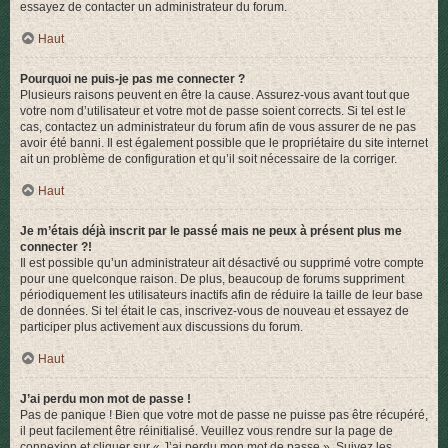
essayez de contacter un administrateur du forum.
Haut
Pourquoi ne puis-je pas me connecter ?
Plusieurs raisons peuvent en être la cause. Assurez-vous avant tout que
votre nom d’utilisateur et votre mot de passe soient corrects. Si tel est le
cas, contactez un administrateur du forum afin de vous assurer de ne pas
avoir été banni. Il est également possible que le propriétaire du site internet
ait un problème de configuration et qu’il soit nécessaire de la corriger.
Haut
Je m’étais déjà inscrit par le passé mais ne peux à présent plus me
connecter ?!
Il est possible qu’un administrateur ait désactivé ou supprimé votre compte
pour une quelconque raison. De plus, beaucoup de forums suppriment
périodiquement les utilisateurs inactifs afin de réduire la taille de leur base
de données. Si tel était le cas, inscrivez-vous de nouveau et essayez de
participer plus activement aux discussions du forum.
Haut
J’ai perdu mon mot de passe !
Pas de panique ! Bien que votre mot de passe ne puisse pas être récupéré,
il peut facilement être réinitialisé. Veuillez vous rendre sur la page de
connexion et cliquer sur « J’ai perdu mon mot de passe ». Suivez les