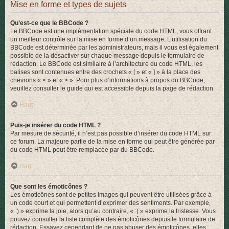
Mise en forme et types de sujets
Qu’est-ce que le BBCode ?
Le BBCode est une implémentation spéciale du code HTML, vous offrant
un meilleur contrôle sur la mise en forme d’un message. L’utilisation du
BBCode est déterminée par les administrateurs, mais il vous est également
possible de la désactiver sur chaque message depuis le formulaire de
rédaction. Le BBCode est similaire à l’architecture du code HTML, les
balises sont contenues entre des crochets « [ » et « ] » à la place des
chevrons « < » et « > ». Pour plus d’informations à propos du BBCode,
veuillez consulter le guide qui est accessible depuis la page de rédaction.
Haut
Puis-je insérer du code HTML ?
Par mesure de sécurité, il n’est pas possible d’insérer du code HTML sur
ce forum. La majeure partie de la mise en forme qui peut être générée par
du code HTML peut être remplacée par du BBCode.
Haut
Que sont les émoticônes ?
Les émoticônes sont de petites images qui peuvent être utilisées grâce à
un code court et qui permettent d’exprimer des sentiments. Par exemple,
« :) » exprime la joie, alors qu’au contraire, « :( » exprime la tristesse. Vous
pouvez consulter la liste complète des émoticônes depuis le formulaire de
rédaction. Essayez cependant de ne pas abuser des émoticônes, elles