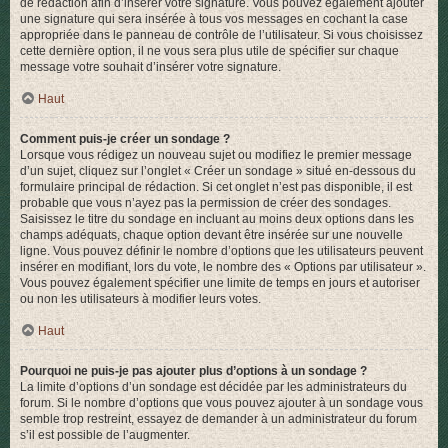
de rédaction afin d’insérer votre signature. Vous pouvez également ajouter
une signature qui sera insérée à tous vos messages en cochant la case
appropriée dans le panneau de contrôle de l’utilisateur. Si vous choisissez
cette dernière option, il ne vous sera plus utile de spécifier sur chaque
message votre souhait d’insérer votre signature.
Haut
Comment puis-je créer un sondage ?
Lorsque vous rédigez un nouveau sujet ou modifiez le premier message
d’un sujet, cliquez sur l’onglet « Créer un sondage » situé en-dessous du
formulaire principal de rédaction. Si cet onglet n’est pas disponible, il est
probable que vous n’ayez pas la permission de créer des sondages.
Saisissez le titre du sondage en incluant au moins deux options dans les
champs adéquats, chaque option devant être insérée sur une nouvelle
ligne. Vous pouvez définir le nombre d’options que les utilisateurs peuvent
insérer en modifiant, lors du vote, le nombre des « Options par utilisateur ».
Vous pouvez également spécifier une limite de temps en jours et autoriser
ou non les utilisateurs à modifier leurs votes.
Haut
Pourquoi ne puis-je pas ajouter plus d’options à un sondage ?
La limite d’options d’un sondage est décidée par les administrateurs du
forum. Si le nombre d’options que vous pouvez ajouter à un sondage vous
semble trop restreint, essayez de demander à un administrateur du forum
s’il est possible de l’augmenter.