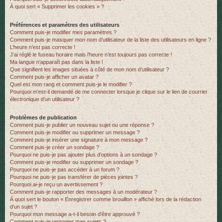
À quoi sert « Supprimer les cookies » ?
r
Préférences et paramètres des utilisateurs
Comment puis-je modifier mes paramètres ?
Comment puis-je masquer mon nom d’utilisateur de la liste des utilisateurs en ligne ?
L’heure n’est pas correcte !
J’ai réglé le fuseau horaire mais l’heure n’est toujours pas correcte !
Ma langue n’apparaît pas dans la liste !
Que signifient les images situées à côté de mon nom d’utilisateur ?
Comment puis-je afficher un avatar ?
Quel est mon rang et comment puis-je le modifier ?
Pourquoi m’est-il demandé de me connecter lorsque je clique sur le lien de courrier
électronique d’un utilisateur ?
Problèmes de publication
Comment puis-je publier un nouveau sujet ou une réponse ?
Comment puis-je modifier ou supprimer un message ?
Comment puis-je insérer une signature à mon message ?
Comment puis-je créer un sondage ?
Pourquoi ne puis-je pas ajouter plus d’options à un sondage ?
Comment puis-je modifier ou supprimer un sondage ?
Pourquoi ne puis-je pas accéder à un forum ?
Pourquoi ne puis-je pas transférer de pièces jointes ?
Pourquoi ai-je reçu un avertissement ?
Comment puis-je rapporter des messages à un modérateur ?
À quoi sert le bouton « Enregistrer comme brouillon » affiché lors de la rédaction
d’un sujet ?
Pourquoi mon message a-t-il besoin d’être approuvé ?
Comment puis-je remonter mes sujets ?