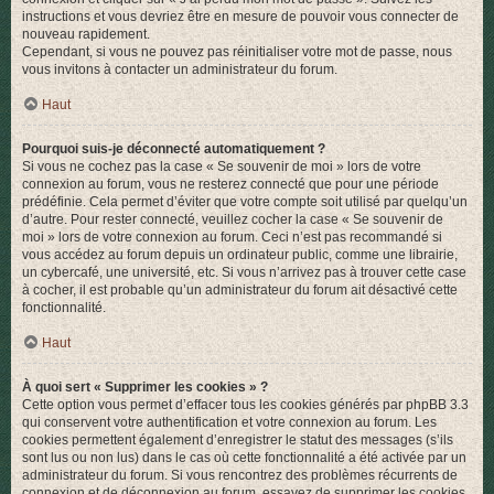
instructions et vous devriez être en mesure de pouvoir vous connecter de
nouveau rapidement.
Cependant, si vous ne pouvez pas réinitialiser votre mot de passe, nous
vous invitons à contacter un administrateur du forum.
Haut
Pourquoi suis-je déconnecté automatiquement ?
Si vous ne cochez pas la case « Se souvenir de moi » lors de votre
connexion au forum, vous ne resterez connecté que pour une période
prédéfinie. Cela permet d’éviter que votre compte soit utilisé par quelqu’un
d’autre. Pour rester connecté, veuillez cocher la case « Se souvenir de
moi » lors de votre connexion au forum. Ceci n’est pas recommandé si
vous accédez au forum depuis un ordinateur public, comme une librairie,
un cybercafé, une université, etc. Si vous n’arrivez pas à trouver cette case
à cocher, il est probable qu’un administrateur du forum ait désactivé cette
fonctionnalité.
Haut
À quoi sert « Supprimer les cookies » ?
Cette option vous permet d’effacer tous les cookies générés par phpBB 3.3
qui conservent votre authentification et votre connexion au forum. Les
cookies permettent également d’enregistrer le statut des messages (s’ils
sont lus ou non lus) dans le cas où cette fonctionnalité a été activée par un
administrateur du forum. Si vous rencontrez des problèmes récurrents de
connexion et de déconnexion au forum, essayez de supprimer les cookies.