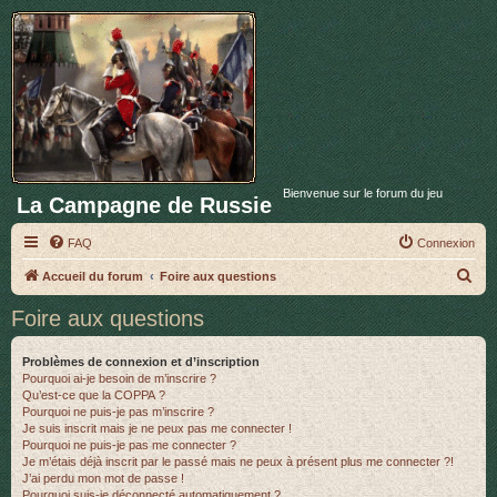
Bienvenue sur le forum du jeu
La Campagne de Russie
FAQ
Connexion
R
Accueil du forum
Foire aux questions
e
Foire aux questions
c
h
Problèmes de connexion et d’inscription
Pourquoi ai-je besoin de m’inscrire ?
e
Qu’est-ce que la COPPA ?
r
Pourquoi ne puis-je pas m’inscrire ?
Je suis inscrit mais je ne peux pas me connecter !
c
Pourquoi ne puis-je pas me connecter ?
Je m’étais déjà inscrit par le passé mais ne peux à présent plus me connecter ?!
h
J’ai perdu mon mot de passe !
e
Pourquoi suis-je déconnecté automatiquement ?