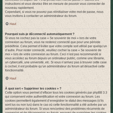
instructions et vous devriez être en mesure de pouvoir vous connecter de
nouveau rapidement.
Cependant, si vous ne pouvez pas réinitialiser votre mot de passe, nous
vous invitons à contacter un administrateur du forum.
Haut
Pourquoi suis-je déconnecté automatiquement ?
Si vous ne cochez pas la case « Se souvenir de moi » lors de votre
connexion au forum, vous ne resterez connecté que pour une période
prédéfinie. Cela permet d’éviter que votre compte soit utilisé par quelqu’un
d’autre. Pour rester connecté, veuillez cocher la case « Se souvenir de
moi » lors de votre connexion au forum. Ceci n’est pas recommandé si
vous accédez au forum depuis un ordinateur public, comme une librairie,
un cybercafé, une université, etc. Si vous n’arrivez pas à trouver cette case
à cocher, il est probable qu’un administrateur du forum ait désactivé cette
fonctionnalité.
Haut
À quoi sert « Supprimer les cookies » ?
Cette option vous permet d’effacer tous les cookies générés par phpBB 3.3
qui conservent votre authentification et votre connexion au forum. Les
cookies permettent également d’enregistrer le statut des messages (s’ils
sont lus ou non lus) dans le cas où cette fonctionnalité a été activée par un
administrateur du forum. Si vous rencontrez des problèmes récurrents de
connexion et de déconnexion au forum, essayez de supprimer les cookies.