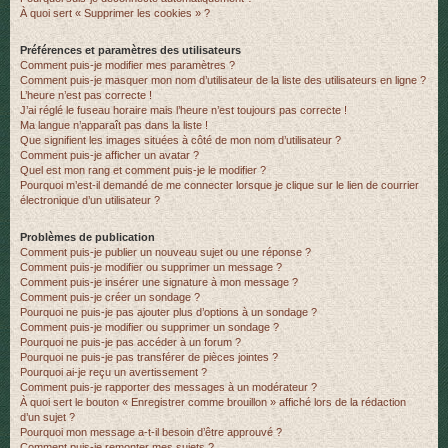
À quoi sert « Supprimer les cookies » ?
r
Préférences et paramètres des utilisateurs
Comment puis-je modifier mes paramètres ?
Comment puis-je masquer mon nom d’utilisateur de la liste des utilisateurs en ligne ?
L’heure n’est pas correcte !
J’ai réglé le fuseau horaire mais l’heure n’est toujours pas correcte !
Ma langue n’apparaît pas dans la liste !
Que signifient les images situées à côté de mon nom d’utilisateur ?
Comment puis-je afficher un avatar ?
Quel est mon rang et comment puis-je le modifier ?
Pourquoi m’est-il demandé de me connecter lorsque je clique sur le lien de courrier
électronique d’un utilisateur ?
Problèmes de publication
Comment puis-je publier un nouveau sujet ou une réponse ?
Comment puis-je modifier ou supprimer un message ?
Comment puis-je insérer une signature à mon message ?
Comment puis-je créer un sondage ?
Pourquoi ne puis-je pas ajouter plus d’options à un sondage ?
Comment puis-je modifier ou supprimer un sondage ?
Pourquoi ne puis-je pas accéder à un forum ?
Pourquoi ne puis-je pas transférer de pièces jointes ?
Pourquoi ai-je reçu un avertissement ?
Comment puis-je rapporter des messages à un modérateur ?
À quoi sert le bouton « Enregistrer comme brouillon » affiché lors de la rédaction
d’un sujet ?
Pourquoi mon message a-t-il besoin d’être approuvé ?
Comment puis-je remonter mes sujets ?