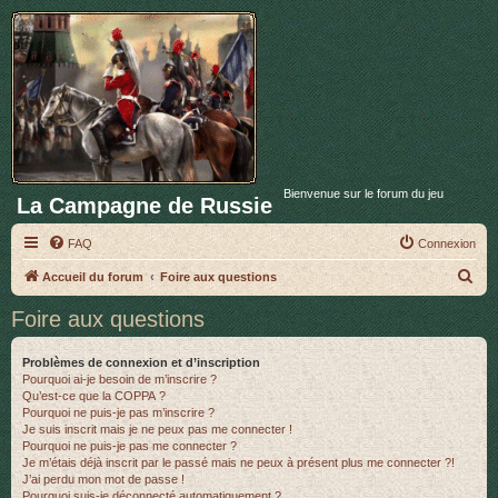
Bienvenue sur le forum du jeu
La Campagne de Russie
FAQ
Connexion
R
Accueil du forum
Foire aux questions
e
Foire aux questions
c
h
Problèmes de connexion et d’inscription
Pourquoi ai-je besoin de m’inscrire ?
e
Qu’est-ce que la COPPA ?
r
Pourquoi ne puis-je pas m’inscrire ?
Je suis inscrit mais je ne peux pas me connecter !
c
Pourquoi ne puis-je pas me connecter ?
Je m’étais déjà inscrit par le passé mais ne peux à présent plus me connecter ?!
h
J’ai perdu mon mot de passe !
e
Pourquoi suis-je déconnecté automatiquement ?