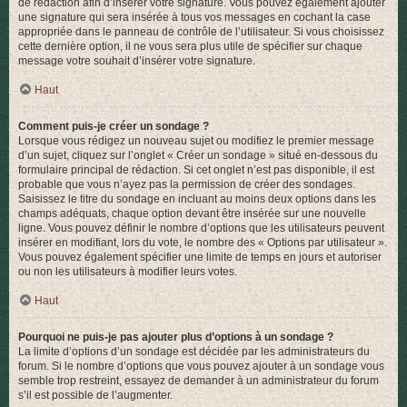
de rédaction afin d’insérer votre signature. Vous pouvez également ajouter
une signature qui sera insérée à tous vos messages en cochant la case
appropriée dans le panneau de contrôle de l’utilisateur. Si vous choisissez
cette dernière option, il ne vous sera plus utile de spécifier sur chaque
message votre souhait d’insérer votre signature.
Haut
Comment puis-je créer un sondage ?
Lorsque vous rédigez un nouveau sujet ou modifiez le premier message
d’un sujet, cliquez sur l’onglet « Créer un sondage » situé en-dessous du
formulaire principal de rédaction. Si cet onglet n’est pas disponible, il est
probable que vous n’ayez pas la permission de créer des sondages.
Saisissez le titre du sondage en incluant au moins deux options dans les
champs adéquats, chaque option devant être insérée sur une nouvelle
ligne. Vous pouvez définir le nombre d’options que les utilisateurs peuvent
insérer en modifiant, lors du vote, le nombre des « Options par utilisateur ».
Vous pouvez également spécifier une limite de temps en jours et autoriser
ou non les utilisateurs à modifier leurs votes.
Haut
Pourquoi ne puis-je pas ajouter plus d’options à un sondage ?
La limite d’options d’un sondage est décidée par les administrateurs du
forum. Si le nombre d’options que vous pouvez ajouter à un sondage vous
semble trop restreint, essayez de demander à un administrateur du forum
s’il est possible de l’augmenter.