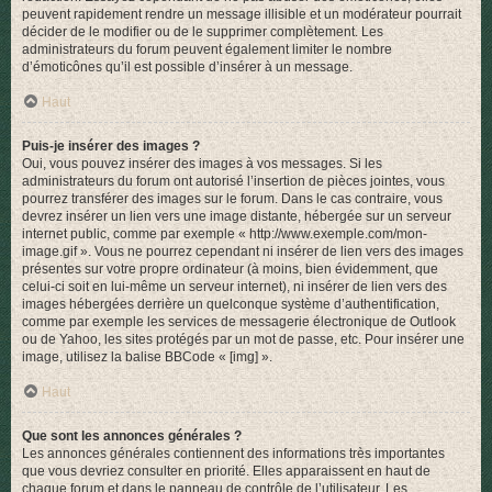
peuvent rapidement rendre un message illisible et un modérateur pourrait
décider de le modifier ou de le supprimer complètement. Les
administrateurs du forum peuvent également limiter le nombre
d’émoticônes qu’il est possible d’insérer à un message.
Haut
Puis-je insérer des images ?
Oui, vous pouvez insérer des images à vos messages. Si les
administrateurs du forum ont autorisé l’insertion de pièces jointes, vous
pourrez transférer des images sur le forum. Dans le cas contraire, vous
devrez insérer un lien vers une image distante, hébergée sur un serveur
internet public, comme par exemple « http://www.exemple.com/mon-
image.gif ». Vous ne pourrez cependant ni insérer de lien vers des images
présentes sur votre propre ordinateur (à moins, bien évidemment, que
celui-ci soit en lui-même un serveur internet), ni insérer de lien vers des
images hébergées derrière un quelconque système d’authentification,
comme par exemple les services de messagerie électronique de Outlook
ou de Yahoo, les sites protégés par un mot de passe, etc. Pour insérer une
image, utilisez la balise BBCode « [img] ».
Haut
Que sont les annonces générales ?
Les annonces générales contiennent des informations très importantes
que vous devriez consulter en priorité. Elles apparaissent en haut de
chaque forum et dans le panneau de contrôle de l’utilisateur. Les