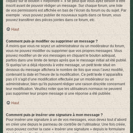
cliquez sur le bouton « Répondre ». Il se peut que vous ayez besoin d’être
inscrit avant de pouvoir rédiger un message. Sur chaque forum, une liste
de vos permissions est affichée en bas de l’écran du forum ou du sujet. Par
exemple : vous pouvez publier de nouveaux sujets dans ce forum, vous
pouvez transférer des pièces jointes dans ce forum, etc.
Haut
Comment puis-je modifier ou supprimer un message ?
À moins que vous ne soyez un administrateur ou un modérateur du forum,
vous ne pouvez modifier ou supprimer que vos propres messages. Vous
pouvez modifier un de vos messages en cliquant le bouton adéquat,
parfois dans une limite de temps après que le message initial ait été publié.
Si quelqu’un a déjà répondu à votre message, un petit texte situé en
dessous du message affichera le nombre de fois que vous l’avez modifié,
contenant la date et l’heure de la modification. Ce petit texte n’apparaîtra
pas s’il s’agit d’une modification effectuée par un modérateur ou un
administrateur, bien qu’ils puissent rédiger une raison discrète concernant
leur modification. Veuillez noter que les utilisateurs normaux ne peuvent
pas supprimer leur propre message si une réponse a été publiée.
Haut
Comment puis-je insérer une signature à mon message ?
Pour insérer une signature à un de vos messages, vous devez tout d’abord
en créer une depuis le panneau de contrôle de l’utilisateur. Une fois créée,
vous pouvez cocher la case « Insérer une signature » depuis le formulaire