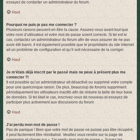
essayez de contacter un administrateur du forum.
Haut
Pourquoi ne puis-je pas me connecter ?
Plusieurs raisons peuvent en être la cause. Assurez-vous avant tout que
votre nom d’utilisateur et votre mot de passe soient corrects. Si tel est le
cas, contactez un administrateur du forum afin de vous assurer de ne pas
avoir été banni. Il est également possible que le propriétaire du site internet
ait un problème de configuration et qu’il soit nécessaire de la corriger.
Haut
Je m’étais déjà inscrit par le passé mais ne peux à présent plus me
connecter ?!
Il est possible qu’un administrateur ait désactivé ou supprimé votre compte
pour une quelconque raison. De plus, beaucoup de forums suppriment
périodiquement les utilisateurs inactifs afin de réduire la taille de leur base
de données. Si tel était le cas, inscrivez-vous de nouveau et essayez de
participer plus activement aux discussions du forum.
Haut
J’ai perdu mon mot de passe !
Pas de panique ! Bien que votre mot de passe ne puisse pas être récupéré,
il peut facilement être réinitialisé. Veuillez vous rendre sur la page de
connexion et cliquer sur « J’ai perdu mon mot de passe ». Suivez les