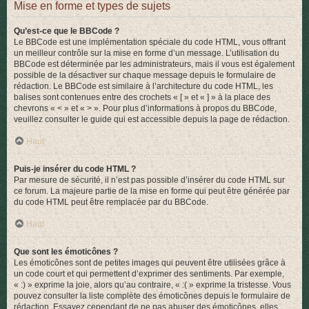
Mise en forme et types de sujets
Qu’est-ce que le BBCode ?
Le BBCode est une implémentation spéciale du code HTML, vous offrant
un meilleur contrôle sur la mise en forme d’un message. L’utilisation du
BBCode est déterminée par les administrateurs, mais il vous est également
possible de la désactiver sur chaque message depuis le formulaire de
rédaction. Le BBCode est similaire à l’architecture du code HTML, les
balises sont contenues entre des crochets « [ » et « ] » à la place des
chevrons « < » et « > ». Pour plus d’informations à propos du BBCode,
veuillez consulter le guide qui est accessible depuis la page de rédaction.
Haut
Puis-je insérer du code HTML ?
Par mesure de sécurité, il n’est pas possible d’insérer du code HTML sur
ce forum. La majeure partie de la mise en forme qui peut être générée par
du code HTML peut être remplacée par du BBCode.
Haut
Que sont les émoticônes ?
Les émoticônes sont de petites images qui peuvent être utilisées grâce à
un code court et qui permettent d’exprimer des sentiments. Par exemple,
« :) » exprime la joie, alors qu’au contraire, « :( » exprime la tristesse. Vous
pouvez consulter la liste complète des émoticônes depuis le formulaire de
rédaction. Essayez cependant de ne pas abuser des émoticônes, elles