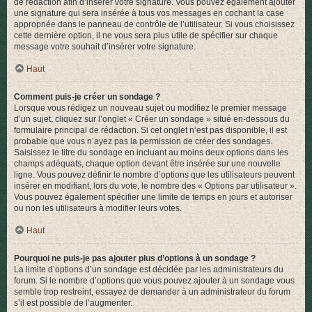
de rédaction afin d’insérer votre signature. Vous pouvez également ajouter
une signature qui sera insérée à tous vos messages en cochant la case
appropriée dans le panneau de contrôle de l’utilisateur. Si vous choisissez
cette dernière option, il ne vous sera plus utile de spécifier sur chaque
message votre souhait d’insérer votre signature.
Haut
Comment puis-je créer un sondage ?
Lorsque vous rédigez un nouveau sujet ou modifiez le premier message
d’un sujet, cliquez sur l’onglet « Créer un sondage » situé en-dessous du
formulaire principal de rédaction. Si cet onglet n’est pas disponible, il est
probable que vous n’ayez pas la permission de créer des sondages.
Saisissez le titre du sondage en incluant au moins deux options dans les
champs adéquats, chaque option devant être insérée sur une nouvelle
ligne. Vous pouvez définir le nombre d’options que les utilisateurs peuvent
insérer en modifiant, lors du vote, le nombre des « Options par utilisateur ».
Vous pouvez également spécifier une limite de temps en jours et autoriser
ou non les utilisateurs à modifier leurs votes.
Haut
Pourquoi ne puis-je pas ajouter plus d’options à un sondage ?
La limite d’options d’un sondage est décidée par les administrateurs du
forum. Si le nombre d’options que vous pouvez ajouter à un sondage vous
semble trop restreint, essayez de demander à un administrateur du forum
s’il est possible de l’augmenter.