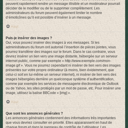
peuvent rapidement rendre un message illisible et un modérateur pourrait
décider de le modifier ou de le supprimer complètement. Les
administrateurs du forum peuvent également limiter le nombre
d’émoticônes qu’il est possible d’insérer à un message.
Haut
Puis-je insérer des images ?
Oui, vous pouvez insérer des images à vos messages. Si les
administrateurs du forum ont autorisé l’insertion de pièces jointes, vous
pourrez transférer des images sur le forum. Dans le cas contraire, vous
devrez insérer un lien vers une image distante, hébergée sur un serveur
internet public, comme par exemple « http://www.exemple.com/mon-
image.gif ». Vous ne pourrez cependant ni insérer de lien vers des images
présentes sur votre propre ordinateur (à moins, bien évidemment, que
celui-ci soit en lui-même un serveur internet), ni insérer de lien vers des
images hébergées derrière un quelconque système d’authentification,
comme par exemple les services de messagerie électronique de Outlook
ou de Yahoo, les sites protégés par un mot de passe, etc. Pour insérer une
image, utilisez la balise BBCode « [img] ».
Haut
Que sont les annonces générales ?
Les annonces générales contiennent des informations très importantes
que vous devriez consulter en priorité. Elles apparaissent en haut de
chaque forum et dans le panneau de contrôle de l’utilisateur. Les