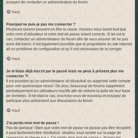
essayez de contacter un administrateur du forum.
Haut
Pourquoi ne puis-je pas me connecter ?
Plusieurs raisons peuvent en être la cause. Assurez-vous avant tout que
votre nom d’utilisateur et votre mot de passe soient corrects. Si tel est le
cas, contactez un administrateur du forum afin de vous assurer de ne pas
avoir été banni. Il est également possible que le propriétaire du site internet
ait un problème de configuration et qu’il soit nécessaire de la corriger.
Haut
Je m’étais déjà inscrit par le passé mais ne peux à présent plus me
connecter ?!
Il est possible qu’un administrateur ait désactivé ou supprimé votre compte
pour une quelconque raison. De plus, beaucoup de forums suppriment
périodiquement les utilisateurs inactifs afin de réduire la taille de leur base
de données. Si tel était le cas, inscrivez-vous de nouveau et essayez de
participer plus activement aux discussions du forum.
Haut
J’ai perdu mon mot de passe !
Pas de panique ! Bien que votre mot de passe ne puisse pas être récupéré,
il peut facilement être réinitialisé. Veuillez vous rendre sur la page de
connexion et cliquer sur « J’ai perdu mon mot de passe ». Suivez les