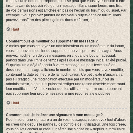
cliquez sur le bouton « Répondre ». Il se peut que vous ayez besoin d’être
inscrit avant de pouvoir rédiger un message. Sur chaque forum, une liste
de vos permissions est affichée en bas de l’écran du forum ou du sujet. Par
exemple : vous pouvez publier de nouveaux sujets dans ce forum, vous
pouvez transférer des pièces jointes dans ce forum, etc.
Haut
Comment puis-je modifier ou supprimer un message ?
À moins que vous ne soyez un administrateur ou un modérateur du forum,
vous ne pouvez modifier ou supprimer que vos propres messages. Vous
pouvez modifier un de vos messages en cliquant le bouton adéquat,
parfois dans une limite de temps après que le message initial ait été publié.
Si quelqu’un a déjà répondu à votre message, un petit texte situé en
dessous du message affichera le nombre de fois que vous l’avez modifié,
contenant la date et l’heure de la modification. Ce petit texte n’apparaîtra
pas s’il s’agit d’une modification effectuée par un modérateur ou un
administrateur, bien qu’ils puissent rédiger une raison discrète concernant
leur modification. Veuillez noter que les utilisateurs normaux ne peuvent
pas supprimer leur propre message si une réponse a été publiée.
Haut
Comment puis-je insérer une signature à mon message ?
Pour insérer une signature à un de vos messages, vous devez tout d’abord
en créer une depuis le panneau de contrôle de l’utilisateur. Une fois créée,
vous pouvez cocher la case « Insérer une signature » depuis le formulaire