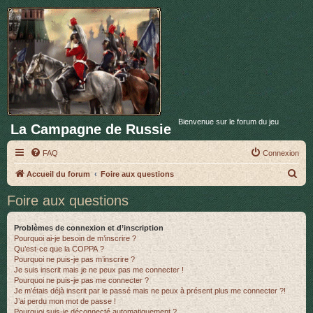
Bienvenue sur le forum du jeu
La Campagne de Russie
FAQ
Connexion
R
Accueil du forum
Foire aux questions
e
Foire aux questions
c
h
Problèmes de connexion et d’inscription
Pourquoi ai-je besoin de m’inscrire ?
e
Qu’est-ce que la COPPA ?
r
Pourquoi ne puis-je pas m’inscrire ?
Je suis inscrit mais je ne peux pas me connecter !
c
Pourquoi ne puis-je pas me connecter ?
Je m’étais déjà inscrit par le passé mais ne peux à présent plus me connecter ?!
h
J’ai perdu mon mot de passe !
e
Pourquoi suis-je déconnecté automatiquement ?