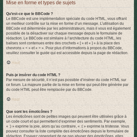
Mise en forme et types de sujets
Qu’est-ce que le BBCode ?
Le BBCode est une implémentation spéciale du code HTML, vous offrant
un meilleur contrôle sur la mise en forme d’un message. L’utilisation du
BBCode est déterminée par les administrateurs, mais il vous est également
possible de la désactiver sur chaque message depuis le formulaire de
rédaction. Le BBCode est similaire à l’architecture du code HTML, les
balises sont contenues entre des crochets « [ » et « ] » à la place des
chevrons « < » et « > ». Pour plus d’informations à propos du BBCode,
veuillez consulter le guide qui est accessible depuis la page de rédaction.
Haut
Puis-je insérer du code HTML ?
Par mesure de sécurité, il n’est pas possible d’insérer du code HTML sur
ce forum. La majeure partie de la mise en forme qui peut être générée par
du code HTML peut être remplacée par du BBCode.
Haut
Que sont les émoticônes ?
Les émoticônes sont de petites images qui peuvent être utilisées grâce à
un code court et qui permettent d’exprimer des sentiments. Par exemple,
« :) » exprime la joie, alors qu’au contraire, « :( » exprime la tristesse. Vous
pouvez consulter la liste complète des émoticônes depuis le formulaire de
rédaction. Essayez cependant de ne pas abuser des émoticônes, elles