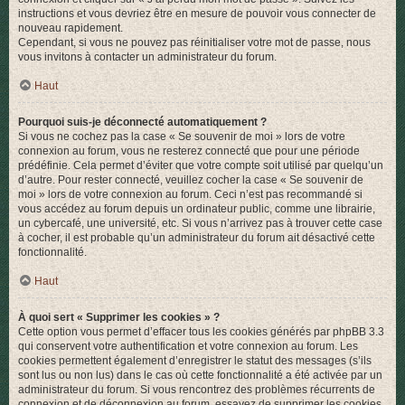
instructions et vous devriez être en mesure de pouvoir vous connecter de
nouveau rapidement.
Cependant, si vous ne pouvez pas réinitialiser votre mot de passe, nous
vous invitons à contacter un administrateur du forum.
Haut
Pourquoi suis-je déconnecté automatiquement ?
Si vous ne cochez pas la case « Se souvenir de moi » lors de votre
connexion au forum, vous ne resterez connecté que pour une période
prédéfinie. Cela permet d’éviter que votre compte soit utilisé par quelqu’un
d’autre. Pour rester connecté, veuillez cocher la case « Se souvenir de
moi » lors de votre connexion au forum. Ceci n’est pas recommandé si
vous accédez au forum depuis un ordinateur public, comme une librairie,
un cybercafé, une université, etc. Si vous n’arrivez pas à trouver cette case
à cocher, il est probable qu’un administrateur du forum ait désactivé cette
fonctionnalité.
Haut
À quoi sert « Supprimer les cookies » ?
Cette option vous permet d’effacer tous les cookies générés par phpBB 3.3
qui conservent votre authentification et votre connexion au forum. Les
cookies permettent également d’enregistrer le statut des messages (s’ils
sont lus ou non lus) dans le cas où cette fonctionnalité a été activée par un
administrateur du forum. Si vous rencontrez des problèmes récurrents de
connexion et de déconnexion au forum, essayez de supprimer les cookies.