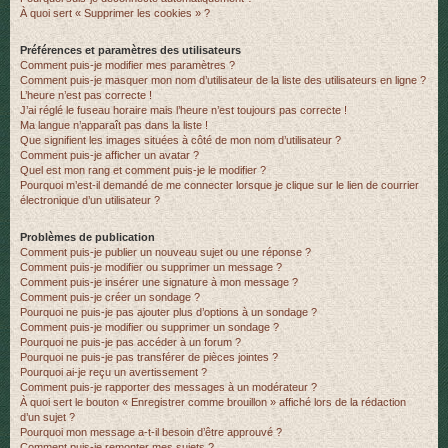
À quoi sert « Supprimer les cookies » ?
r
Préférences et paramètres des utilisateurs
Comment puis-je modifier mes paramètres ?
Comment puis-je masquer mon nom d’utilisateur de la liste des utilisateurs en ligne ?
L’heure n’est pas correcte !
J’ai réglé le fuseau horaire mais l’heure n’est toujours pas correcte !
Ma langue n’apparaît pas dans la liste !
Que signifient les images situées à côté de mon nom d’utilisateur ?
Comment puis-je afficher un avatar ?
Quel est mon rang et comment puis-je le modifier ?
Pourquoi m’est-il demandé de me connecter lorsque je clique sur le lien de courrier
électronique d’un utilisateur ?
Problèmes de publication
Comment puis-je publier un nouveau sujet ou une réponse ?
Comment puis-je modifier ou supprimer un message ?
Comment puis-je insérer une signature à mon message ?
Comment puis-je créer un sondage ?
Pourquoi ne puis-je pas ajouter plus d’options à un sondage ?
Comment puis-je modifier ou supprimer un sondage ?
Pourquoi ne puis-je pas accéder à un forum ?
Pourquoi ne puis-je pas transférer de pièces jointes ?
Pourquoi ai-je reçu un avertissement ?
Comment puis-je rapporter des messages à un modérateur ?
À quoi sert le bouton « Enregistrer comme brouillon » affiché lors de la rédaction
d’un sujet ?
Pourquoi mon message a-t-il besoin d’être approuvé ?
Comment puis-je remonter mes sujets ?