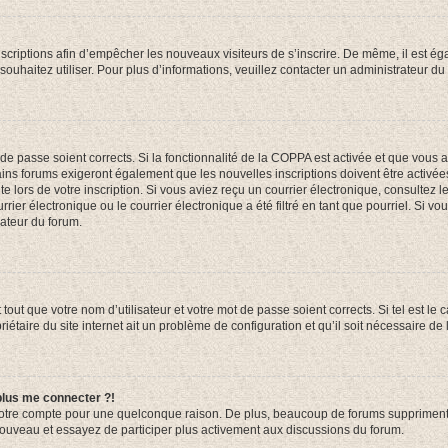
inscriptions afin d’empêcher les nouveaux visiteurs de s’inscrire. De même, il est é
s souhaitez utiliser. Pour plus d’informations, veuillez contacter un administrateur du
t de passe soient corrects. Si la fonctionnalité de la COPPA est activée et que vous 
ains forums exigeront également que les nouvelles inscriptions doivent être activée
te lors de votre inscription. Si vous aviez reçu un courrier électronique, consultez l
r électronique ou le courrier électronique a été filtré en tant que pourriel. Si vo
rateur du forum.
out que votre nom d’utilisateur et votre mot de passe soient corrects. Si tel est le
iétaire du site internet ait un problème de configuration et qu’il soit nécessaire de l
 plus me connecter ?!
votre compte pour une quelconque raison. De plus, beaucoup de forums suppriment pér
 nouveau et essayez de participer plus activement aux discussions du forum.