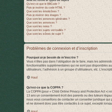
Mise en forme et types de sujets
Qu’est-ce que le BBCode ?
Puis-je insérer du code HTML ?
Que sont les émoticônes ?
Puis-je insérer des images ?
Que sont les annonces générales ?
Que sont les annonces ?
Que sont les notes ?
Que sont les sujets verrouillés ?
Que sont les icônes de sujet ?
Problèmes de connexion et d’inscription
Pourquoi ai-je besoin de m’inscrire ?
Vous n’êtes pas dans l’obligation de le faire, mais les adminis
fonctionnalités supplémentaires qui ne sont pas disponibles aux 
utilisateurs, l’adhésion à un groupe d’utilisateurs, etc. L’insc
Haut
Qu’est-ce que la COPPA ?
La COPPA (pour « Child Online Privacy and Protection Act ») es
13 ans un consentement écrit des parents ou des tuteurs légaux
nous vous conseillons de contacter un conseiller juridique qui
et ne doivent donc pas être contactés à ce sujet, excepté lorsq
Haut