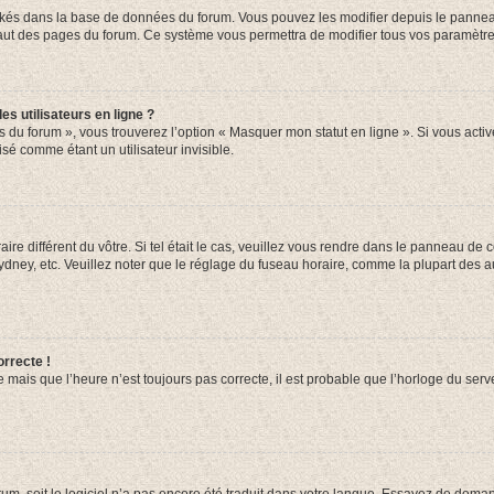
ockés dans la base de données du forum. Vous pouvez les modifier depuis le panneau 
haut des pages du forum. Ce système vous permettra de modifier tous vos paramètre
s utilisateurs en ligne ?
s du forum », vous trouverez l’option « Masquer mon statut en ligne ». Si vous activ
é comme étant un utilisateur invisible.
aire différent du vôtre. Si tel était le cas, veuillez vous rendre dans le panneau de co
ey, etc. Veuillez noter que le réglage du fuseau horaire, comme la plupart des autr
orrecte !
 mais que l’heure n’est toujours pas correcte, il est probable que l’horloge du serve