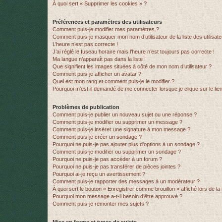
À quoi sert « Supprimer les cookies » ?
Préférences et paramètres des utilisateurs
Comment puis-je modifier mes paramètres ?
Comment puis-je masquer mon nom d’utilisateur de la liste des utilisate
L’heure n’est pas correcte !
J’ai réglé le fuseau horaire mais l’heure n’est toujours pas correcte !
Ma langue n’apparaît pas dans la liste !
Que signifient les images situées à côté de mon nom d’utilisateur ?
Comment puis-je afficher un avatar ?
Quel est mon rang et comment puis-je le modifier ?
Pourquoi m’est-il demandé de me connecter lorsque je clique sur le lien 
Problèmes de publication
Comment puis-je publier un nouveau sujet ou une réponse ?
Comment puis-je modifier ou supprimer un message ?
Comment puis-je insérer une signature à mon message ?
Comment puis-je créer un sondage ?
Pourquoi ne puis-je pas ajouter plus d’options à un sondage ?
Comment puis-je modifier ou supprimer un sondage ?
Pourquoi ne puis-je pas accéder à un forum ?
Pourquoi ne puis-je pas transférer de pièces jointes ?
Pourquoi ai-je reçu un avertissement ?
Comment puis-je rapporter des messages à un modérateur ?
À quoi sert le bouton « Enregistrer comme brouillon » affiché lors de la 
Pourquoi mon message a-t-il besoin d’être approuvé ?
Comment puis-je remonter mes sujets ?