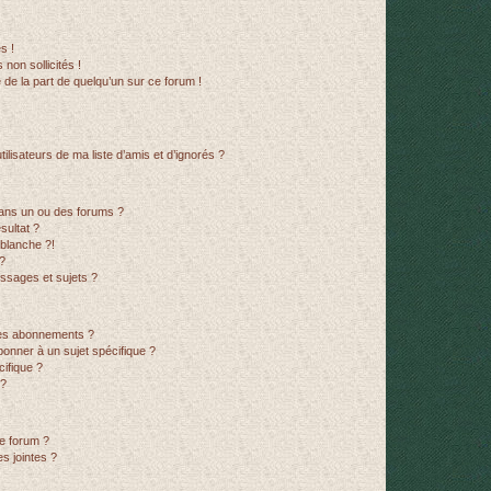
s !
non sollicités !
e de la part de quelqu’un sur ce forum !
lisateurs de ma liste d’amis et d’ignorés ?
ans un ou des forums ?
sultat ?
blanche ?!
?
ssages et sujets ?
t les abonnements ?
onner à un sujet spécifique ?
ifique ?
 ?
ce forum ?
s jointes ?