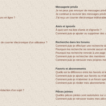
Messagerie privée
Je ne peux pas envoyer de messages privé
Je continue à recevoir des messages privés 
urs en ligne ?
J’ai reçu un courrier électronique indésirabl
Amis et ignorés
À quoi sert ma liste d’amis et d’ignorés ?
Comment puis-je ajouter ou supprimer des uti
Recherche dans les forums
de courrier électronique d’un utilisateur ?
Comment puis-je effectuer une recherche d
Pourquoi ma recherche ne renvoie aucun ré
Pourquoi ma recherche renvoie à une page 
Comment puis-je rechercher des membres 
Comment puis-je retrouver mes propres me
Favoris et abonnements
Quelle est la différence entre les favoris e
Comment puis-je ajouter aux favoris ou m’ab
Comment puis-je m’abonner à un forum spéc
Comment puis-je résilier mes abonnements
rédaction d’un sujet ?
Pièces jointes
Quelles pièces jointes sont autorisées sur 
Comment puis-je retrouver toutes mes pièce