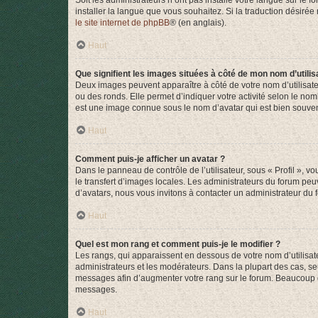
Soit les administrateurs n’ont pas installé votre langue sur le f
installer la langue que vous souhaitez. Si la traduction désirée
le site internet de phpBB
® (en anglais).
Haut
Que signifient les images situées à côté de mon nom d’utilis
Deux images peuvent apparaître à côté de votre nom d’utilisate
ou des ronds. Elle permet d’indiquer votre activité selon le no
est une image connue sous le nom d’avatar qui est bien souvent
Haut
Comment puis-je afficher un avatar ?
Dans le panneau de contrôle de l’utilisateur, sous « Profil », v
le transfert d’images locales. Les administrateurs du forum peuv
d’avatars, nous vous invitons à contacter un administrateur du 
Haut
Quel est mon rang et comment puis-je le modifier ?
Les rangs, qui apparaissent en dessous de votre nom d’utilisate
administrateurs et les modérateurs. Dans la plupart des cas, s
messages afin d’augmenter votre rang sur le forum. Beaucoup 
messages.
Haut