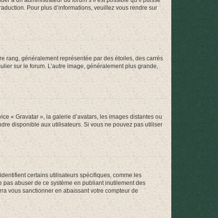
der à un administrateur du forum s’il est possible qu’il puisse
raduction. Pour plus d’informations, veuillez vous rendre sur
tre rang, généralement représentée par des étoiles, des carrés
culier sur le forum. L’autre image, généralement plus grande,
ice « Gravatar », la galerie d’avatars, les images distantes ou
dre disponible aux utilisateurs. Si vous ne pouvez pas utiliser
entifient certains utilisateurs spécifiques, comme les
ne pas abuser de ce système en publiant inutilement des
rra vous sanctionner en abaissant votre compteur de