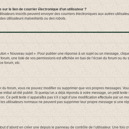
ur le lien de courrier électronique d’un utilisateur ?
s utilisateurs inscrits peuvent envoyer des courriers électroniques aux autres utili
es utilisateurs malveillants ou des robots.
outon « Nouveau sujet ». Pour publier une réponse à un sujet ou un message, cliqu
 forum, une liste de vos permissions est affichée en bas de l’écran du forum ou du
ce forum, etc.
r du forum, vous ne pouvez modifier ou supprimer que vos propres messages. Vou
 initial ait été publié. Si quelqu’un a déjà répondu à votre message, un petit text
ion. Ce petit texte n’apparaîtra pas s’il s’agit d’une modification effectuée par un 
ue les utilisateurs normaux ne peuvent pas supprimer leur propre message si une ré
ut d’abord en créer une depuis le panneau de contrôle de l’utilisateur. Une fois c