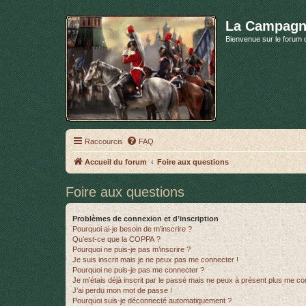
La Campagn
Bienvenue sur le forum 
Raccourcis
FAQ
Accueil du forum
Foire aux questions
Foire aux questions
Problèmes de connexion et d’inscription
Pourquoi ai-je besoin de m’inscrire ?
Qu’est-ce que la COPPA ?
Pourquoi ne puis-je pas m’inscrire ?
Je suis inscrit mais je ne peux pas me connecter !
Pourquoi ne puis-je pas me connecter ?
Je m’étais déjà inscrit par le passé mais ne peux à présent plus me co
J’ai perdu mon mot de passe !
Pourquoi suis-je déconnecté automatiquement ?