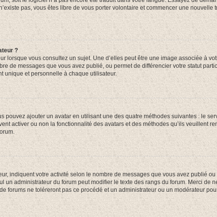
orum, soit le logiciel n’a pas encore été traduit dans votre langue. Essayez de deman
 n’existe pas, vous êtes libre de vous porter volontaire et commencer une nouvelle t
ateur ?
ur lorsque vous consultez un sujet. Une d’elles peut être une image associée à vo
mbre de messages que vous avez publié, ou permet de différencier votre statut parti
 unique et personnelle à chaque utilisateur.
ous pouvez ajouter un avatar en utilisant une des quatre méthodes suivantes : le serv
ent activer ou non la fonctionnalité des avatars et des méthodes qu’ils veuillent ren
forum.
ur, indiquent votre activité selon le nombre de messages que vous avez publié ou id
eul un administrateur du forum peut modifier le texte des rangs du forum. Merci de 
de forums ne toléreront pas ce procédé et un administrateur ou un modérateur pou