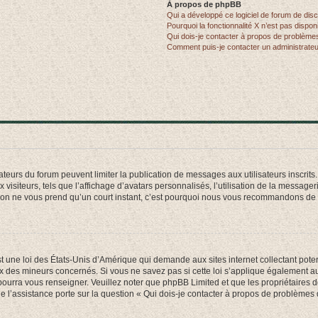
À propos de phpBB
Qui a développé ce logiciel de forum de dis
Pourquoi la fonctionnalité X n’est pas dispon
Qui dois-je contacter à propos de problèmes
Comment puis-je contacter un administrateu
trateurs du forum peuvent limiter la publication de messages aux utilisateurs inscri
visiteurs, tels que l’affichage d’avatars personnalisés, l’utilisation de la messager
ription ne vous prend qu’un court instant, c’est pourquoi nous vous recommandons de l
t une loi des États-Unis d’Amérique qui demande aux sites internet collectant pot
 des mineurs concernés. Si vous ne savez pas si cette loi s’applique également au
 pourra vous renseigner. Veuillez noter que phpBB Limited et que les propriétaires
ue l’assistance porte sur la question « Qui dois-je contacter à propos de problèmes 