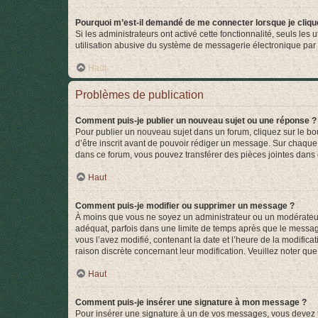
Pourquoi m’est-il demandé de me connecter lorsque je clique s
Si les administrateurs ont activé cette fonctionnalité, seuls le
utilisation abusive du système de messagerie électronique par d
Haut
Problèmes de publication
Comment puis-je publier un nouveau sujet ou une réponse ?
Pour publier un nouveau sujet dans un forum, cliquez sur le b
d’être inscrit avant de pouvoir rédiger un message. Sur chaque
dans ce forum, vous pouvez transférer des pièces jointes dans 
Haut
Comment puis-je modifier ou supprimer un message ?
À moins que vous ne soyez un administrateur ou un modérateu
adéquat, parfois dans une limite de temps après que le message
vous l’avez modifié, contenant la date et l’heure de la modificat
raison discrète concernant leur modification. Veuillez noter q
Haut
Comment puis-je insérer une signature à mon message ?
Pour insérer une signature à un de vos messages, vous devez to