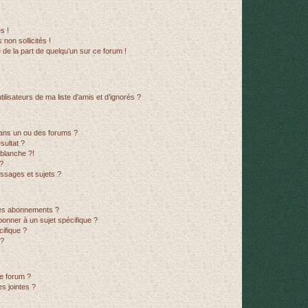
s !
non sollicités !
e de la part de quelqu’un sur ce forum !
lisateurs de ma liste d’amis et d’ignorés ?
ans un ou des forums ?
sultat ?
blanche ?!
?
ssages et sujets ?
t les abonnements ?
onner à un sujet spécifique ?
ifique ?
 ?
ce forum ?
s jointes ?