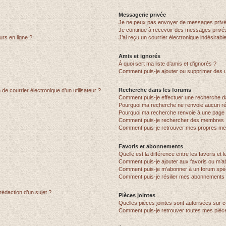
Messagerie privée
Je ne peux pas envoyer de messages privé
Je continue à recevoir des messages privés 
urs en ligne ?
J’ai reçu un courrier électronique indésirabl
Amis et ignorés
À quoi sert ma liste d’amis et d’ignorés ?
Comment puis-je ajouter ou supprimer des uti
Recherche dans les forums
de courrier électronique d’un utilisateur ?
Comment puis-je effectuer une recherche d
Pourquoi ma recherche ne renvoie aucun ré
Pourquoi ma recherche renvoie à une page 
Comment puis-je rechercher des membres 
Comment puis-je retrouver mes propres me
Favoris et abonnements
Quelle est la différence entre les favoris e
Comment puis-je ajouter aux favoris ou m’ab
Comment puis-je m’abonner à un forum spéc
Comment puis-je résilier mes abonnements
rédaction d’un sujet ?
Pièces jointes
Quelles pièces jointes sont autorisées sur 
Comment puis-je retrouver toutes mes pièce