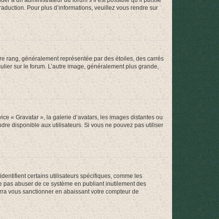
der à un administrateur du forum s’il est possible qu’il puisse
raduction. Pour plus d’informations, veuillez vous rendre sur
tre rang, généralement représentée par des étoiles, des carrés
culier sur le forum. L’autre image, généralement plus grande,
ice « Gravatar », la galerie d’avatars, les images distantes ou
dre disponible aux utilisateurs. Si vous ne pouvez pas utiliser
entifient certains utilisateurs spécifiques, comme les
ne pas abuser de ce système en publiant inutilement des
rra vous sanctionner en abaissant votre compteur de