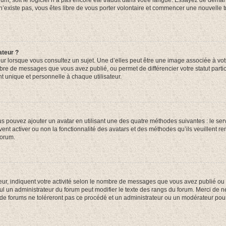
orum, soit le logiciel n’a pas encore été traduit dans votre langue. Essayez de deman
 n’existe pas, vous êtes libre de vous porter volontaire et commencer une nouvelle t
ateur ?
ur lorsque vous consultez un sujet. Une d’elles peut être une image associée à vo
mbre de messages que vous avez publié, ou permet de différencier votre statut parti
 unique et personnelle à chaque utilisateur.
ous pouvez ajouter un avatar en utilisant une des quatre méthodes suivantes : le serv
ent activer ou non la fonctionnalité des avatars et des méthodes qu’ils veuillent ren
forum.
ur, indiquent votre activité selon le nombre de messages que vous avez publié ou id
eul un administrateur du forum peut modifier le texte des rangs du forum. Merci de 
de forums ne toléreront pas ce procédé et un administrateur ou un modérateur pou