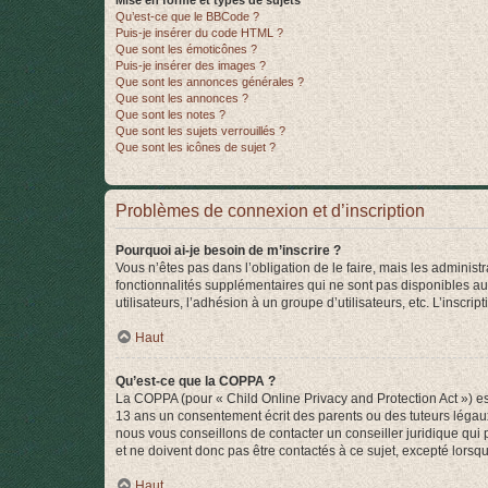
Mise en forme et types de sujets
Qu’est-ce que le BBCode ?
Puis-je insérer du code HTML ?
Que sont les émoticônes ?
Puis-je insérer des images ?
Que sont les annonces générales ?
Que sont les annonces ?
Que sont les notes ?
Que sont les sujets verrouillés ?
Que sont les icônes de sujet ?
Problèmes de connexion et d’inscription
Pourquoi ai-je besoin de m’inscrire ?
Vous n’êtes pas dans l’obligation de le faire, mais les adminis
fonctionnalités supplémentaires qui ne sont pas disponibles aux 
utilisateurs, l’adhésion à un groupe d’utilisateurs, etc. L’insc
Haut
Qu’est-ce que la COPPA ?
La COPPA (pour « Child Online Privacy and Protection Act ») es
13 ans un consentement écrit des parents ou des tuteurs légaux
nous vous conseillons de contacter un conseiller juridique qui
et ne doivent donc pas être contactés à ce sujet, excepté lorsq
Haut