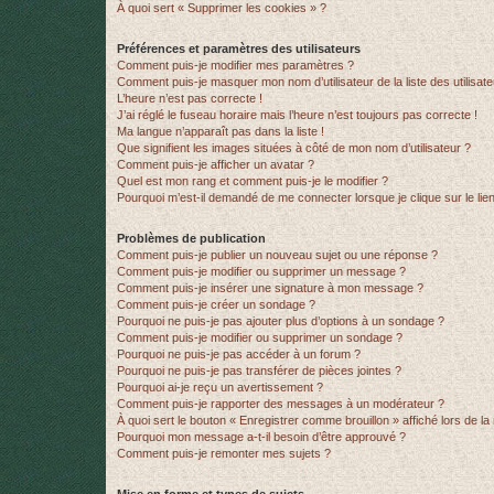
À quoi sert « Supprimer les cookies » ?
Préférences et paramètres des utilisateurs
Comment puis-je modifier mes paramètres ?
Comment puis-je masquer mon nom d’utilisateur de la liste des utilisate
L’heure n’est pas correcte !
J’ai réglé le fuseau horaire mais l’heure n’est toujours pas correcte !
Ma langue n’apparaît pas dans la liste !
Que signifient les images situées à côté de mon nom d’utilisateur ?
Comment puis-je afficher un avatar ?
Quel est mon rang et comment puis-je le modifier ?
Pourquoi m’est-il demandé de me connecter lorsque je clique sur le lien 
Problèmes de publication
Comment puis-je publier un nouveau sujet ou une réponse ?
Comment puis-je modifier ou supprimer un message ?
Comment puis-je insérer une signature à mon message ?
Comment puis-je créer un sondage ?
Pourquoi ne puis-je pas ajouter plus d’options à un sondage ?
Comment puis-je modifier ou supprimer un sondage ?
Pourquoi ne puis-je pas accéder à un forum ?
Pourquoi ne puis-je pas transférer de pièces jointes ?
Pourquoi ai-je reçu un avertissement ?
Comment puis-je rapporter des messages à un modérateur ?
À quoi sert le bouton « Enregistrer comme brouillon » affiché lors de la 
Pourquoi mon message a-t-il besoin d’être approuvé ?
Comment puis-je remonter mes sujets ?