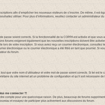
inscriptions afin d’empêcher les nouveaux visiteurs de s’inscrire. De même, il est é
s souhaitez utiliser. Pour plus d’informations, veuillez contacter un administrateur du
t de passe soient corrects. Si la fonctionnalité de la COPPA est activée et que vous 
ains forums exigeront également que les nouvelles inscriptions doivent être activée
te lors de votre inscription. Si vous aviez reçu un courrier électronique, consultez l
r électronique ou le courrier électronique a été filtré en tant que pourriel. Si vo
rateur du forum.
out que votre nom d’utilisateur et votre mot de passe soient corrects. Si tel est le
iétaire du site internet ait un problème de configuration et qu’il soit nécessaire de l
 plus me connecter ?!
votre compte pour une quelconque raison. De plus, beaucoup de forums suppriment pér
 nouveau et essayez de participer plus activement aux discussions du forum.