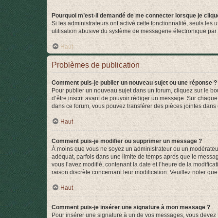
Pourquoi m’est-il demandé de me connecter lorsque je clique s
Si les administrateurs ont activé cette fonctionnalité, seuls le
utilisation abusive du système de messagerie électronique par d
Haut
Problèmes de publication
Comment puis-je publier un nouveau sujet ou une réponse ?
Pour publier un nouveau sujet dans un forum, cliquez sur le b
d’être inscrit avant de pouvoir rédiger un message. Sur chaque
dans ce forum, vous pouvez transférer des pièces jointes dans 
Haut
Comment puis-je modifier ou supprimer un message ?
À moins que vous ne soyez un administrateur ou un modérateu
adéquat, parfois dans une limite de temps après que le message
vous l’avez modifié, contenant la date et l’heure de la modificat
raison discrète concernant leur modification. Veuillez noter q
Haut
Comment puis-je insérer une signature à mon message ?
Pour insérer une signature à un de vos messages, vous devez to