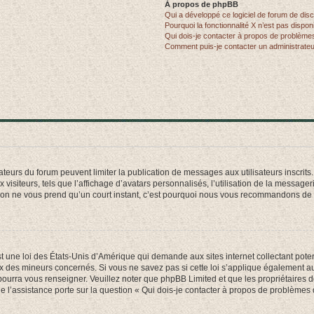
À propos de phpBB
Qui a développé ce logiciel de forum de dis
Pourquoi la fonctionnalité X n’est pas dispon
Qui dois-je contacter à propos de problèmes
Comment puis-je contacter un administrateu
trateurs du forum peuvent limiter la publication de messages aux utilisateurs inscri
visiteurs, tels que l’affichage d’avatars personnalisés, l’utilisation de la messager
ription ne vous prend qu’un court instant, c’est pourquoi nous vous recommandons de l
t une loi des États-Unis d’Amérique qui demande aux sites internet collectant pot
 des mineurs concernés. Si vous ne savez pas si cette loi s’applique également au
 pourra vous renseigner. Veuillez noter que phpBB Limited et que les propriétaires
ue l’assistance porte sur la question « Qui dois-je contacter à propos de problèmes 