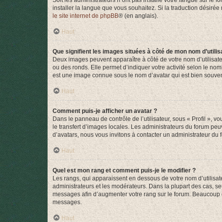
Soit les administrateurs n’ont pas installé votre langue sur le f
installer la langue que vous souhaitez. Si la traduction désirée
le site internet de phpBB
® (en anglais).
Haut
Que signifient les images situées à côté de mon nom d’utilis
Deux images peuvent apparaître à côté de votre nom d’utilisate
ou des ronds. Elle permet d’indiquer votre activité selon le no
est une image connue sous le nom d’avatar qui est bien souvent
Haut
Comment puis-je afficher un avatar ?
Dans le panneau de contrôle de l’utilisateur, sous « Profil », v
le transfert d’images locales. Les administrateurs du forum peuv
d’avatars, nous vous invitons à contacter un administrateur du 
Haut
Quel est mon rang et comment puis-je le modifier ?
Les rangs, qui apparaissent en dessous de votre nom d’utilisate
administrateurs et les modérateurs. Dans la plupart des cas, s
messages afin d’augmenter votre rang sur le forum. Beaucoup 
messages.
Haut