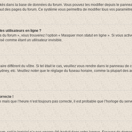
ockés dans la base de données du forum. Vous pouvez les modifier depuis le panneau 
haut des pages du forum. Ce système vous permettra de modifier tous vos paramètre
s utilisateurs en ligne ?
s du forum », vous trouverez l’option « Masquer mon statut en ligne ». Si vous activ
é comme étant un utilisateur invisible.
aire différent du vôtre. Si tel était le cas, veuillez vous rendre dans le panneau de co
ey, etc. Veuillez noter que le réglage du fuseau horaire, comme la plupart des autr
orrecte !
 mais que l’heure n’est toujours pas correcte, il est probable que l’horloge du serve