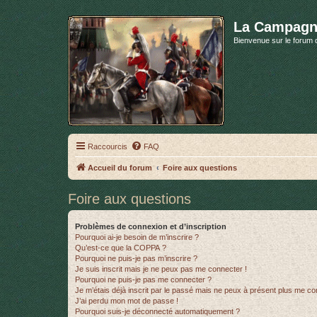
La Campagn
Bienvenue sur le forum 
Raccourcis
FAQ
Accueil du forum
Foire aux questions
Foire aux questions
Problèmes de connexion et d’inscription
Pourquoi ai-je besoin de m’inscrire ?
Qu’est-ce que la COPPA ?
Pourquoi ne puis-je pas m’inscrire ?
Je suis inscrit mais je ne peux pas me connecter !
Pourquoi ne puis-je pas me connecter ?
Je m’étais déjà inscrit par le passé mais ne peux à présent plus me co
J’ai perdu mon mot de passe !
Pourquoi suis-je déconnecté automatiquement ?